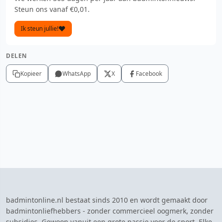
Steun ons vanaf €0,01.
Ik steun jullie!
DELEN
Kopieer
WhatsApp
X
Facebook
badmintonline.nl bestaat sinds 2010 en wordt gemaakt door
badmintonliefhebbers - zonder commercieel oogmerk, zonder
subsidies. Gewoon vanuit een grote passie voor de sport. Elke