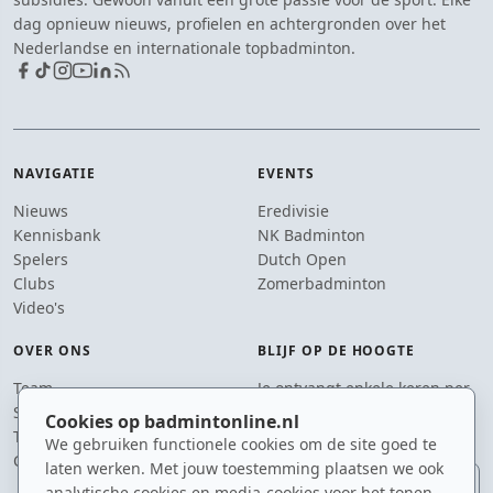
dag opnieuw nieuws, profielen en achtergronden over het
Nederlandse en internationale topbadminton.
NAVIGATIE
EVENTS
Nieuws
Eredivisie
Kennisbank
NK Badminton
Spelers
Dutch Open
Clubs
Zomerbadminton
Video's
OVER ONS
BLIJF OP DE HOOGTE
Team
Je ontvangt enkele keren per
Supporters
jaar een e-mail met het
Cookies op badmintonline.nl
Tip de redactie
laatste badmintonnieuws.
We gebruiken functionele cookies om de site goed te
Contact
laten werken. Met jouw toestemming plaatsen we ook
E-mailadres
analytische cookies en media-cookies voor het tonen