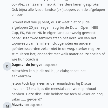
ook Alex van Zaanen heb ik meerdere keren gesproken.
Ook bijna alle Nederlandse (ex-)toppers van de afgelopen
20 jaar.
Ik weet niet wie jij bent, dus ik weet niet of jij de
afgelopen 20 jaar regelmatig bij de Dutch Open, NBB
Cup, EK, WK en NK in eigen land aanwezig geweest
bent? Deze twee families staan het bereiken van het
topniveau van familie en clubgenoten en andere
geïnteresseerden zeker niet in de weg, sterker nog: ze
stimuleren het, ongeacht met welk materiaal ze spelen of
wie hun coach is.
Dagmar de Jonge
11 aug 2012
D
Misschien kan je dit ook bij je clubgenoot Piet
aankaarten?
Je zou toch bijna een ander emailadres bij Discus
invullen: 75 mailtjes die meestal zeer weinig inhoud
hebben. Deze discussie hebben we toch al vaker en nog
vaker ..... gevoerd?
Maarten
10 aug 2012
M