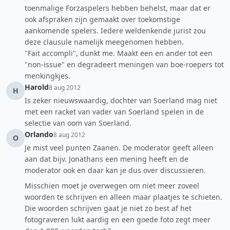
toenmalige Forzaspelers hebben behelst, maar dat er
ook afspraken zijn gemaakt over toekomstige
aankomende spelers. Iedere weldenkende jurist zou
deze clausule namelijk meegenomen hebben.
"Fait accompli", dunkt me. Maakt een en ander tot een
"non-issue" en degradeert meningen van boe-roepers tot
menkingkjes.
Harold
8 aug 2012
H
Is zeker nieuwswaardig, dochter van Soerland mag niet
met een racket van vader van Soerland spelen in de
selectie van oom van Soerland.
Orlando
8 aug 2012
O
Je mist veel punten Zaanen. De moderator geeft alleen
aan dat bijv. Jonathans een mening heeft en de
moderator ook en daar kan je dus over discussieren.
Misschien moet je overwegen om niet meer zoveel
woorden te schrijven en alleen maar plaatjes te schieten.
Die woorden schrijven gaat je niet zo best af het
fotograveren lukt aardig en een goede foto zegt meer