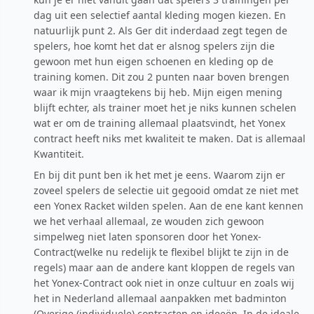
dag uit een selectief aantal kleding mogen kiezen. En
natuurlijk punt 2. Als Ger dit inderdaad zegt tegen de
spelers, hoe komt het dat er alsnog spelers zijn die
gewoon met hun eigen schoenen en kleding op de
training komen. Dit zou 2 punten naar boven brengen
waar ik mijn vraagtekens bij heb. Mijn eigen mening
blijft echter, als trainer moet het je niks kunnen schelen
wat er om de training allemaal plaatsvindt, het Yonex
contract heeft niks met kwaliteit te maken. Dat is allemaal
Kwantiteit.
En bij dit punt ben ik het met je eens. Waarom zijn er
zoveel spelers de selectie uit gegooid omdat ze niet met
een Yonex Racket wilden spelen. Aan de ene kant kennen
we het verhaal allemaal, ze wouden zich gewoon
simpelweg niet laten sponsoren door het Yonex-
Contract(welke nu redelijk te flexibel blijkt te zijn in de
regels) maar aan de andere kant kloppen de regels van
het Yonex-Contract ook niet in onze cultuur en zoals wij
het in Nederland allemaal aanpakken met badminton
(Overige (individuele) contracten en ideeën. In de ideale