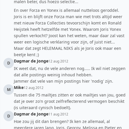
malen beter, dus hoezo selectie...
En over Forza en Yonex is allemaal nutteloos geroddel.
Joris is en blijft onze Forza man wie met trots altijd weer
met nieuw Forza Collecties tevoorschijn komt en Ronald
Heijstek heeft hetzelfde met Yonex. Waarom Joris Yonex
spullen verkocht? Joost kan het weten, maar daar zal vast
weer een logische verklaring voor zijn, of juist niet...
Maar dat zegt HELEMAAL NIKS als je Joris ook maar een
beetje kent ;)
Dagmar de Jonge
12 aug 2012
D
IK weet dat, nu de vele anderen nog..... Ik wil niet zeggen
dat alle postings weinig inhoud hebben.
Jammer dat vele van mijn postings hier 'nodig' zijn.
Mike
12 aug 2012
M
Tussen die 75 mailtjes zitten er ook mailtjes van jou, goed
dat je over zo'n groot zelfreflecterend vermogen beschikt
(is uiteraard cynisch bedoelt).
Dagmar de Jonge
11 aug 2012
D
Hoe zou jij dit dan brengen? Ik ken ze allemaal, al
meerdere jaren lang. Joris, Georgy, Melissa en Pieter en