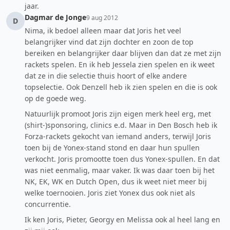
jaar.
Dagmar de Jonge
9 aug 2012
D
Nima, ik bedoel alleen maar dat Joris het veel
belangrijker vind dat zijn dochter en zoon de top
bereiken en belangrijker daar blijven dan dat ze met zijn
rackets spelen. En ik heb Jessela zien spelen en ik weet
dat ze in die selectie thuis hoort of elke andere
topselectie. Ook Denzell heb ik zien spelen en die is ook
op de goede weg.
Natuurlijk promoot Joris zijn eigen merk heel erg, met
(shirt-)sponsoring, clinics e.d. Maar in Den Bosch heb ik
Forza-rackets gekocht van iemand anders, terwijl Joris
toen bij de Yonex-stand stond en daar hun spullen
verkocht. Joris promootte toen dus Yonex-spullen. En dat
was niet eenmalig, maar vaker. Ik was daar toen bij het
NK, EK, WK en Dutch Open, dus ik weet niet meer bij
welke toernooien. Joris ziet Yonex dus ook niet als
concurrentie.
Ik ken Joris, Pieter, Georgy en Melissa ook al heel lang en