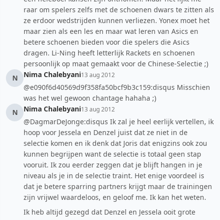
raar om spelers zelfs met de schoenen dwars te zitten als
ze erdoor wedstrijden kunnen verliezen. Yonex moet het
maar zien als een les en maar wat leren van Asics en
betere schoenen bieden voor die spelers die Asics
dragen. Li-Ning heeft letterlijk Rackets en schoenen
persoonlijk op maat gemaakt voor de Chinese-Selectie ;)
Nima Chalebyani
13 aug 2012
N
@e090f6d40569d9f358fa50bcf9b3c159:disqus Misschien
was het wel gewoon chantage hahaha ;)
Nima Chalebyani
13 aug 2012
N
@DagmarDeJonge:disqus Ik zal je heel eerlijk vertellen, ik
hoop voor Jessela en Denzel juist dat ze niet in de
selectie komen en ik denk dat Joris dat enigzins ook zou
kunnen begrijpen want de selectie is totaal geen stap
vooruit. Ik zou eerder zeggen dat je blijft hangen in je
niveau als je in de selectie traint. Het enige voordeel is
dat je betere sparring partners krijgt maar de trainingen
zijn vrijwel waardeloos, en geloof me. Ik kan het weten.
Ik heb altijd gezegd dat Denzel en Jessela ooit grote