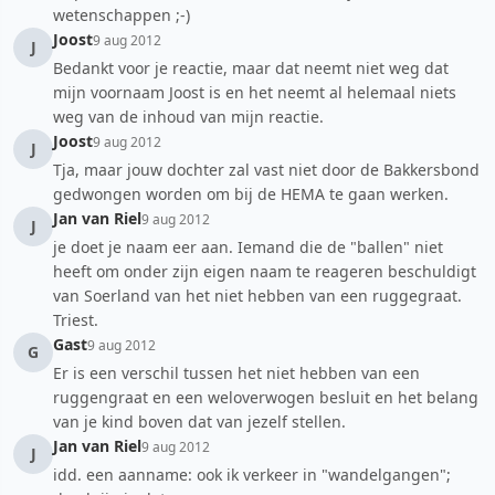
wetenschappen ;-)
Joost
9 aug 2012
J
Bedankt voor je reactie, maar dat neemt niet weg dat
mijn voornaam Joost is en het neemt al helemaal niets
weg van de inhoud van mijn reactie.
Joost
9 aug 2012
J
Tja, maar jouw dochter zal vast niet door de Bakkersbond
gedwongen worden om bij de HEMA te gaan werken.
Jan van Riel
9 aug 2012
J
je doet je naam eer aan. Iemand die de "ballen" niet
heeft om onder zijn eigen naam te reageren beschuldigt
van Soerland van het niet hebben van een ruggegraat.
Triest.
Gast
9 aug 2012
G
Er is een verschil tussen het niet hebben van een
ruggengraat en een weloverwogen besluit en het belang
van je kind boven dat van jezelf stellen.
Jan van Riel
9 aug 2012
J
idd. een aanname: ook ik verkeer in "wandelgangen";