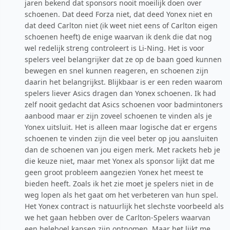
jaren bekend dat sponsors nooit moeilijk doen over
schoenen. Dat deed Forza niet, dat deed Yonex niet en
dat deed Carlton niet (ik weet niet eens of Carlton eigen
schoenen heeft) de enige waarvan ik denk die dat nog
wel redelijk streng controleert is Li-Ning. Het is voor
spelers veel belangrijker dat ze op de baan goed kunnen
bewegen en snel kunnen reageren, en schoenen zijn
daarin het belangrijkst. Blijkbaar is er een reden waarom
spelers liever Asics dragen dan Yonex schoenen. Ik had
zelf nooit gedacht dat Asics schoenen voor badmintoners
aanbood maar er zijn zoveel schoenen te vinden als je
Yonex uitsluit. Het is alleen maar logische dat er ergens
schoenen te vinden zijn die veel beter op jou aansluiten
dan de schoenen van jou eigen merk. Met rackets heb je
die keuze niet, maar met Yonex als sponsor lijkt dat me
geen groot probleem aangezien Yonex het meest te
bieden heeft. Zoals ik het zie moet je spelers niet in de
weg lopen als het gaat om het verbeteren van hun spel.
Het Yonex contract is natuurlijk het slechste voorbeeld als
we het gaan hebben over de Carlton-Spelers waarvan
een heleboel kansen zijn ontnomen. Maar het lijkt me