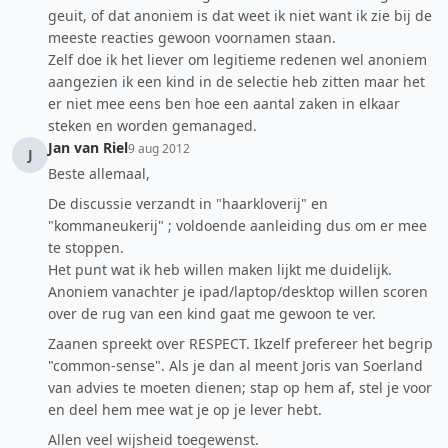
geuit, of dat anoniem is dat weet ik niet want ik zie bij de
meeste reacties gewoon voornamen staan.
Zelf doe ik het liever om legitieme redenen wel anoniem
aangezien ik een kind in de selectie heb zitten maar het
er niet mee eens ben hoe een aantal zaken in elkaar
steken en worden gemanaged.
Jan van Riel
9 aug 2012
J
Beste allemaal,
De discussie verzandt in "haarkloverij" en
"kommaneukerij" ; voldoende aanleiding dus om er mee
te stoppen.
Het punt wat ik heb willen maken lijkt me duidelijk.
Anoniem vanachter je ipad/laptop/desktop willen scoren
over de rug van een kind gaat me gewoon te ver.
Zaanen spreekt over RESPECT. Ikzelf prefereer het begrip
"common-sense". Als je dan al meent Joris van Soerland
van advies te moeten dienen; stap op hem af, stel je voor
en deel hem mee wat je op je lever hebt.
Allen veel wijsheid toegewenst.