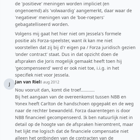
de 'positieve' meningen worden impliciet (en
ongenoemd) als 'volwaardig' aangemerkt, daar waar de
'negatieve' meningen van de 'boe-roepers'
gebagatelliseerd worden.
Volgens mij gaat het hier niet om Jessela's formele
positie als Forza-speelster, want ik kan me niet
voorstellen dat zij bij d'r eigen pa / Forza juridisch gezien
'onder contract' staat. Dus in dat opzicht doen de
afspraken die Joris mogelijk gemaakt heeft toen hij
'gecompenseerd' werd er ook niet toe, i.i.g. in het
specifiek niet voor Jessela.
Jan van Riel
8 aug 2012
J
Nou vooruit dan, komt die troef...........
Bij het aangaan van de overeenkomst tussen NBB en
Yonex heeft Carlton de handschoen opgepakt en de weg
naar de rechter bewandeld. Forza daarentegen is door
NBB financieel gecompenseerd. Ik ben natuurlijk niet in
detail op de hoogte van de afspraken hieromtrent, maar
het lijkt me logisch dat de financiele compensatie niet
alleen het ontbinden van de contracten van de