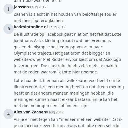
dan 1.000 woorden toch?
Janssen
8 aug 2012
J
Zaanen is slecht in het houden van beloftes! Je zou er
niet meer op terugkomen
badmintonline.nl
8 aug 2012
B
De illustratie op Facebook gaat niet om het feit dat Lotte
Jonathans Asics kleding draagt (wat niet vreemd is
gezien de olympische kledingsponsor en haar
Olympische traject). Het gaat erom dat blogger en
website-owner Piet Ridder ervoor kiest om dat Asic-logo
te verbergen. Die illustratie heeft zelfs niets te maken
met de reden waarom ik Lotte hier noemde.
Lotte haalde ik hier aan als willekeurig voorbeeld om te
illustreren dat zij een mening heeft en dat ik een mening
heeft en dat andere mensen meningen hebben: die
meningen kunnen naast elkaar bestaan. En je kan het
met die meningen eens of oneens zijn.
Alex van Zaanen
8 aug 2012
A
Als je er niet tegen kan "meneer met een website" Dat ik
je op facebook even terugverwijs dat lotte geen selectie