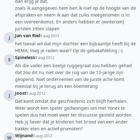
dan krijg je dat.
zoals ik aangegeven hem ben ik niet op de hoogte van de
afspraken en neem ik aan dat zulks meegenomen is in
een overeenkomst. En anders hebben er (wederom)
juristen zitten slapen
Jan van Riel
9 aug 2012
J
het toeval wil dat mijn dochter een bijbaantje heeft bij de
HEMA; mag je raden waar? Op de gebakafdeling ;-)
Spineless
9 aug 2012
S
Als die vader een beetje ruggegraat zou hebben gehad
dat zou dit nu niet over de rug van de 13-jarige zijn
geopend. Niet ondernemen van de juiste actie komt
meestal bij je terug als een boemerang
Joost
9 aug 2012
J
Dat komt omdat die geschiedenis zich blijft herhalen.
Weer wordt een speler gedwongen om met Yonex te
spelen dus het moet weer ter discussie gesteld worden.
Heb jij liever dat je kinderen het brood van een ander
bakker eten en actief promoten?
Wijnand
9 aug 2012
W