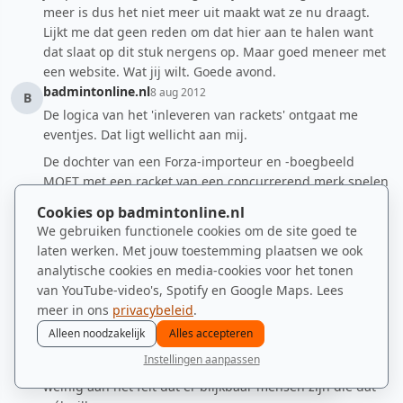
meer is dus het niet meer uit maakt wat ze nu draagt.
Lijkt me dat geen reden om dat hier aan te halen want
dat slaat op dit stuk nergens op. Maar goed meneer met
een website. Wat jij wilt. Goede avond.
badmintonline.nl
8 aug 2012
B
De logica van het 'inleveren van rackets' ontgaat me
eventjes. Dat ligt wellicht aan mij.
De dochter van een Forza-importeur en -boegbeeld
MOET met een racket van een concurrerend merk spelen
anders MOET ze van Ger Tabeling ver wegblijven van
Cookies op badmintonline.nl
Papendal. Of het nu linksom of rechtsom is: dat is
We gebruiken functionele cookies om de site goed te
volgens nogal wat mensen simpelweg lullig voor Joris
laten werken. Met jouw toestemming plaatsen we ook
van Soerland. Dat Jessela van Soerland met Yonex moet
analytische cookies en media-cookies voor het tonen
spelen, terwijl haar vader Forza-man is, dat heeft
van YouTube-video's, Spotify en Google Maps. Lees
nieuwswaarde. Jessela weet dat, Joris weet dat, Jan,
meer in ons
privacybeleid
.
Dagmar en Nima weten dat. En ook de 'voornamen'
Alleen noodzakelijk
Alles accepteren
weten dat.
Instellingen aanpassen
Een onderwerp niet (willen) bespreken verandert vrij
nieuws
spelers
ranglijst
zomer
menu
weinig aan het feit dat er blijkbaar mensen zijn die dat