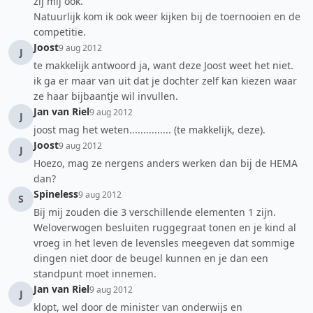
zij mij ook.
Natuurlijk kom ik ook weer kijken bij de toernooien en de
competitie.
Joost
9 aug 2012
J
te makkelijk antwoord ja, want deze Joost weet het niet.
ik ga er maar van uit dat je dochter zelf kan kiezen waar
ze haar bijbaantje wil invullen.
Jan van Riel
9 aug 2012
J
joost mag het weten............... (te makkelijk, deze).
Joost
9 aug 2012
J
Hoezo, mag ze nergens anders werken dan bij de HEMA
dan?
Spineless
9 aug 2012
S
Bij mij zouden die 3 verschillende elementen 1 zijn.
Weloverwogen besluiten ruggegraat tonen en je kind al
vroeg in het leven de levensles meegeven dat sommige
dingen niet door de beugel kunnen en je dan een
standpunt moet innemen.
Jan van Riel
9 aug 2012
J
klopt, wel door de minister van onderwijs en