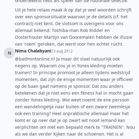
ondertekend hebt als speler van de nationale selectie.
Uit je hele relaas maak ik op dat je veel woorden schrijft
over een sponsorsituatie waarvan je de details (cf. het
contract) niet kent. De slotsom is overigens voor ons
allemaal bekend: Toshiba-man Rob Ridder en
Oosterhouter Martijn van Dooremalen hebben de illusie
van 'roem' geroken, dat werd voor hen echter rucht.
Nima Chalebyani
13 aug 2012
N
@badmintonline.nl Ja maar dit slaat natuurlijk ook
negens op. Waarom zou je in Yonex kleding moeten
trainen? In principe promoot je alleen tijdens wedstrijd
momenten, dat zijn de enige momenten waar je officieel
op de baan gaat namens je sponsor. Dat zou anders
betekenen dat je niet eens een fitness hal in mocht gaan
zonder Yonex kleding. Wie weet noemt de ene persoon
een wandelingetje naar buiten of een zware zwemlesje
ook een training? Heel onpraktische allemaal maar het
komt er op neer dat je op zwart wit nooit iemand kan
verplichten om met een bepaald merk te "TRAINEN". Nou
als we dan verder kijken naar de schoenen. Het is al