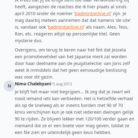
heeft, aangezien de reacties die ik hier plaats al sinds
april 2010 onder de noemer '
badmintonline.nl
' zijn. Je
mag daarbij meteen aannemen dat dat namens 'de site'
is, vandaar ook '
badmintonline.nl
' als naam. Alex, Tess,
Ron, etc. reageren altijd op persoonlijke titel. Geen
mysterie dus.
Overigens, om terug te keren naar het feit dat Jessela
een promotievehikel van het Japanse merk zal worden
door haar deelname aan de jeugdselectie: van Joris zelf
weet ik inmiddels dat het geen eenvoudige beslissing
was voor dit gezin.
Nima Chalebyani
15 aug 2012
N
Je blijft het maar niet begrijpen... Ik zeg dat je zwart wit
nooit iemand iets kan verbieden. Het is hetzelfde verhaal
als op de snelweg als er ineens borden met 90 of 70
km/u verschijnen kun je ook niet iedereen dwingen gelijk
90 te rijden. Ze blijven lekker met 120/100 verder gaan en
niemand die ze er een boete voor mag geven, totdat ze
een file zien en uiteindelijk geen keus hebben.