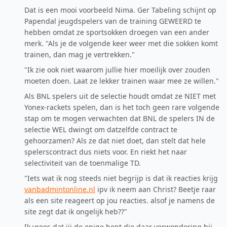
Dat is een mooi voorbeeld Nima. Ger Tabeling schijnt op
Papendal jeugdspelers van de training GEWEERD te
hebben omdat ze sportsokken droegen van een ander
merk. "Als je de volgende keer weer met die sokken komt
trainen, dan mag je vertrekken."
"Ik zie ook niet waarom jullie hier moeilijk over zouden
moeten doen. Laat ze lekker trainen waar mee ze willen."
Als BNL spelers uit de selectie houdt omdat ze NIET met
Yonex-rackets spelen, dan is het toch geen rare volgende
stap om te mogen verwachten dat BNL de spelers IN de
selectie WEL dwingt om datzelfde contract te
gehoorzamen? Als ze dat niet doet, dan stelt dat hele
spelerscontract dus niets voor. En riekt het naar
selectiviteit van de toenmalige TD.
"Iets wat ik nog steeds niet begrijp is dat ik reacties krijg
vanbadmintonline.nl
ipv ik neem aan Christ? Beetje raar
als een site reageert op jou reacties. alsof je namens de
site zegt dat ik ongelijk heb??"
Ik vrees dat jij de enige bent die daar verwondering bij