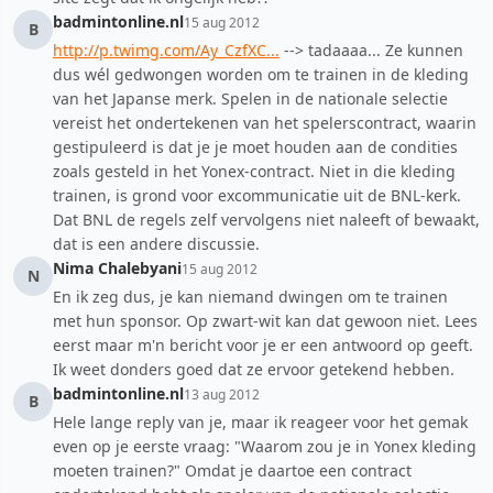
badmintonline.nl
15 aug 2012
B
http://p.twimg.com/Ay_CzfXC...
--> tadaaaa... Ze kunnen
dus wél gedwongen worden om te trainen in de kleding
van het Japanse merk. Spelen in de nationale selectie
vereist het ondertekenen van het spelerscontract, waarin
gestipuleerd is dat je je moet houden aan de condities
zoals gesteld in het Yonex-contract. Niet in die kleding
trainen, is grond voor excommunicatie uit de BNL-kerk.
Dat BNL de regels zelf vervolgens niet naleeft of bewaakt,
dat is een andere discussie.
Nima Chalebyani
15 aug 2012
N
En ik zeg dus, je kan niemand dwingen om te trainen
met hun sponsor. Op zwart-wit kan dat gewoon niet. Lees
eerst maar m'n bericht voor je er een antwoord op geeft.
Ik weet donders goed dat ze ervoor getekend hebben.
badmintonline.nl
13 aug 2012
B
Hele lange reply van je, maar ik reageer voor het gemak
even op je eerste vraag: "Waarom zou je in Yonex kleding
moeten trainen?" Omdat je daartoe een contract