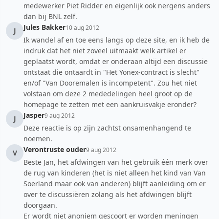
medewerker Piet Ridder en eigenlijk ook nergens anders
dan bij BNL zelf.
Jules Bakker
10 aug 2012
J
Ik wandel af en toe eens langs op deze site, en ik heb de
indruk dat het niet zoveel uitmaakt welk artikel er
geplaatst wordt, omdat er onderaan altijd een discussie
ontstaat die ontaardt in "Het Yonex-contract is slecht"
en/of "Van Dooremalen is incompetent". Zou het niet
volstaan om deze 2 mededelingen heel groot op de
homepage te zetten met een aankruisvakje eronder?
Jasper
9 aug 2012
J
Deze reactie is op zijn zachtst onsamenhangend te
noemen.
Verontruste ouder
9 aug 2012
V
Beste Jan, het afdwingen van het gebruik één merk over
de rug van kinderen (het is niet alleen het kind van Van
Soerland maar ook van anderen) blijft aanleiding om er
over te discussiëren zolang als het afdwingen blijft
doorgaan.
Er wordt niet anoniem gescoort er worden meningen