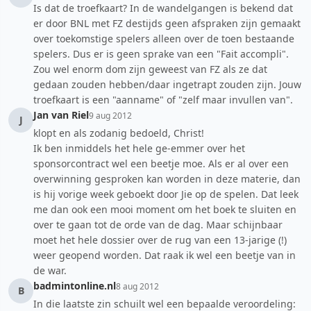
Is dat de troefkaart? In de wandelgangen is bekend dat
er door BNL met FZ destijds geen afspraken zijn gemaakt
over toekomstige spelers alleen over de toen bestaande
spelers. Dus er is geen sprake van een "Fait accompli".
Zou wel enorm dom zijn geweest van FZ als ze dat
gedaan zouden hebben/daar ingetrapt zouden zijn. Jouw
troefkaart is een "aanname" of "zelf maar invullen van".
Jan van Riel
9 aug 2012
J
klopt en als zodanig bedoeld, Christ!
Ik ben inmiddels het hele ge-emmer over het
sponsorcontract wel een beetje moe. Als er al over een
overwinning gesproken kan worden in deze materie, dan
is hij vorige week geboekt door Jie op de spelen. Dat leek
me dan ook een mooi moment om het boek te sluiten en
over te gaan tot de orde van de dag. Maar schijnbaar
moet het hele dossier over de rug van een 13-jarige (!)
weer geopend worden. Dat raak ik wel een beetje van in
de war.
badmintonline.nl
8 aug 2012
B
In die laatste zin schuilt wel een bepaalde veroordeling: