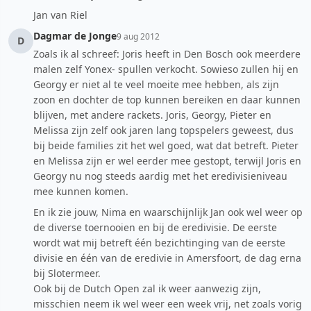
Jan van Riel
Dagmar de Jonge
9 aug 2012
D
Zoals ik al schreef: Joris heeft in Den Bosch ook meerdere
malen zelf Yonex- spullen verkocht. Sowieso zullen hij en
Georgy er niet al te veel moeite mee hebben, als zijn
zoon en dochter de top kunnen bereiken en daar kunnen
blijven, met andere rackets. Joris, Georgy, Pieter en
Melissa zijn zelf ook jaren lang topspelers geweest, dus
bij beide families zit het wel goed, wat dat betreft. Pieter
en Melissa zijn er wel eerder mee gestopt, terwijl Joris en
Georgy nu nog steeds aardig met het eredivisieniveau
mee kunnen komen.
En ik zie jouw, Nima en waarschijnlijk Jan ook wel weer op
de diverse toernooien en bij de eredivisie. De eerste
wordt wat mij betreft één bezichtinging van de eerste
divisie en één van de eredivie in Amersfoort, de dag erna
bij Slotermeer.
Ook bij de Dutch Open zal ik weer aanwezig zijn,
misschien neem ik wel weer een week vrij, net zoals vorig