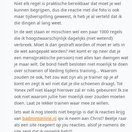
Niet elk regel is praktische bereikbaar dat moet je wel
kunnen begrijpen, dus die reactie met die foto is ook
maar tijdverspilling geweest, ik heb je al verteld dat ik
die dingen al lang weet.
In de wet staan er misschien wel een paar 1000 regels
die ik hoogstwaarschijnlijk dagelijks (niet wetend)
verbreek. Moet ik dan gestraft worden of moet er iets in
de wet aangepakt worden? Het komt er op neer dat je
een mens(praktische persoon) niet alles kan dwingen wat
je maar wilt. De bond heeft besloten niet moeilijk te doen
over schoenen of kleding tijdens training... Waarom
zouden ze ook, het zou wat zijn als je trainer op je af
komt en zegt ik wil niet dat je die schoenen draagt. Tot
Yonex zelf niet klaagt hierover zal er niks gebeuren! Ik zie
ook niet waarom jullie hier moeilijk over zouden moeten
doen. Laat ze lekker trainen waar mee ze willen.
Iets wat ik nog steeds niet begrijp is dat ik reacties krijg
van
badmintonline.nl
ipv ik neem aan Christ? Beetje raar
als een site reageert op jou reacties. alsof je namens de
site zegt dat ik ongelijk heb??