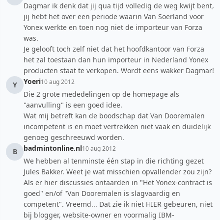
Dagmar ik denk dat jij qua tijd volledig de weg kwijt bent,
jij hebt het over een periode waarin Van Soerland voor
Yonex werkte en toen nog niet de importeur van Forza
was.
Je gelooft toch zelf niet dat het hoofdkantoor van Forza
het zal toestaan dan hun importeur in Nederland Yonex
producten staat te verkopen. Wordt eens wakker Dagmar!
Yoeri
10 aug 2012
Y
Die 2 grote mededelingen op de homepage als
"aanvulling" is een goed idee.
Wat mij betreft kan de boodschap dat Van Dooremalen
incompetent is en moet vertrekken niet vaak en duidelijk
genoeg geschreeuwd worden.
badmintonline.nl
10 aug 2012
B
We hebben al tenminste één stap in die richting gezet
Jules Bakker. Weet je wat misschien opvallender zou zijn?
Als er hier discussies ontaarden in "Het Yonex-contract is
goed" en/of "Van Dooremalen is slagvaardig en
competent". Vreemd... Dat zie ik niet HIER gebeuren, niet
bij blogger, website-owner en voormalig IBM-