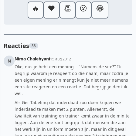
🔥
❤️
👏
😮
😂
Reacties
88
Nima Chalebyani
15 aug 2012
N
Oke, dus je hebt een mening... "Namens de site?" Ik
begrijp waarom je reageert op die naam, maar zodra je
een eigen mening erin mengt kun je niet meer namens
een site reageren op een reactie. Dat begrijp je denk ik
wel.
Als Ger Tabeling dat inderdaad zou doen krijgen we
inderdaad te maken met 2 punten. Allereerst, de
kwaliteit van training en trainer komt zwaar in de min te
liggen. Aan de ene kant begrijp ik dat mensen die aan
het werk zijn in uniform moeten zijn, maar in dit geval
kun je er niet vanuit gaan dat spelers 3 trainingen per