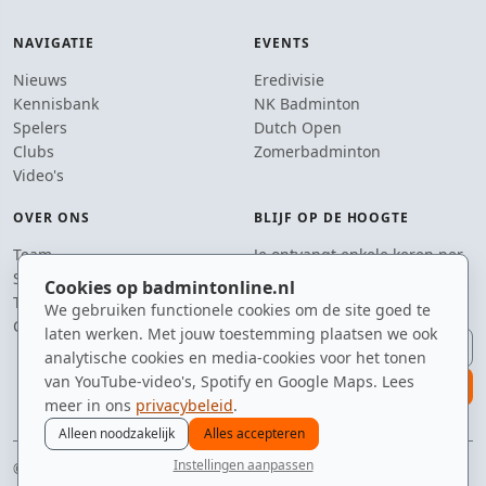
NAVIGATIE
EVENTS
Nieuws
Eredivisie
Kennisbank
NK Badminton
Spelers
Dutch Open
Clubs
Zomerbadminton
Video's
OVER ONS
BLIJF OP DE HOOGTE
Team
Je ontvangt enkele keren per
Supporters
jaar een e-mail met het
Cookies op badmintonline.nl
Tip de redactie
laatste badmintonnieuws.
We gebruiken functionele cookies om de site goed te
Contact
laten werken. Met jouw toestemming plaatsen we ook
E-mailadres
analytische cookies en media-cookies voor het tonen
van YouTube-video's, Spotify en Google Maps. Lees
aanmelden
meer in ons
privacybeleid
.
Alleen noodzakelijk
Alles accepteren
Instellingen aanpassen
© 2010–2026 badmintonline.nl · gemaakt met shuttle, net en veel koffie
nieuws
spelers
ranglijst
zomer
menu