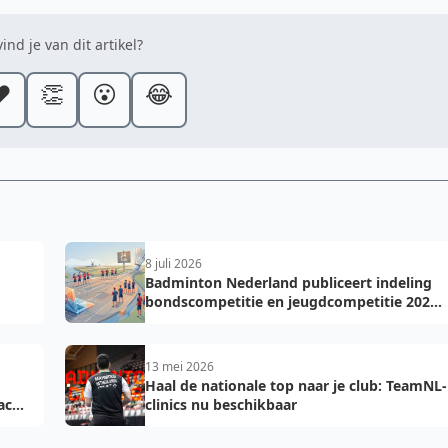
ind je van dit artikel?
️
👏
😮
😂
8 juli 2026
Badminton Nederland publiceert indeling
bondscompetitie en jeugdcompetitie 2026-
2027: voorkom fouten bij teamopgave
13 mei 2026
Haal de nationale top naar je club: TeamNL-
acht
clinics nu beschikbaar