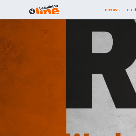
nieuws
ered