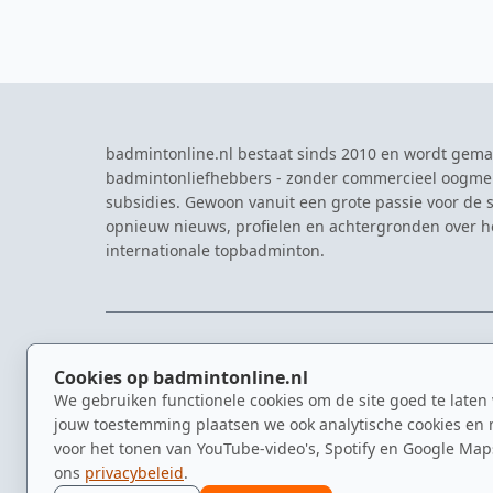
badmintonline.nl bestaat sinds 2010 en wordt gema
badmintonliefhebbers - zonder commercieel oogme
subsidies. Gewoon vanuit een grote passie voor de s
opnieuw nieuws, profielen en achtergronden over 
internationale topbadminton.
NAVIGATIE
EVENTS
Cookies op badmintonline.nl
Nieuws
Eredivisie
We gebruiken functionele cookies om de site goed te laten
Kennisbank
NK Badmin
jouw toestemming plaatsen we ook analytische cookies en 
Spelers
Dutch Ope
voor het tonen van YouTube-video's, Spotify en Google Map
Clubs
Zomerbadm
ons
privacybeleid
.
Video's