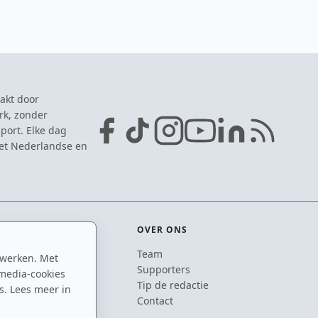
akt door
rk, zonder
port. Elke dag
het Nederlandse en
OVER ONS
Team
 werken. Met
ton
Supporters
media-cookies
n
Tip de redactie
s. Lees meer in
inton
Contact