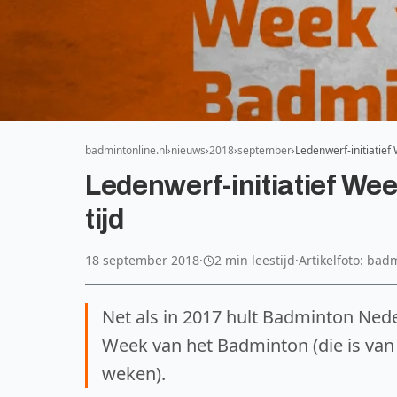
badmintonline.nl
nieuws
2018
september
Ledenwerf-initiatief
Ledenwerf-initiatief We
tijd
18 september 2018
·
2 min leestijd
·
Artikelfoto: bad
Net als in 2017 hult Badminton Ned
Week van het Badminton (die is van
weken).