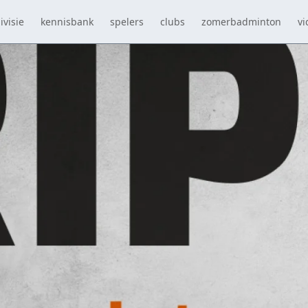
ivisie
kennisbank
spelers
clubs
zomerbadminton
vi