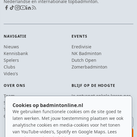
Nederlandse en internationale topbadminton.
NAVIGATIE
EVENTS
Nieuws
Eredivisie
Kennisbank
NK Badminton
Spelers
Dutch Open
Clubs
Zomerbadminton
Video's
OVER ONS
BLIJF OP DE HOOGTE
Team
Je ontvangt enkele keren per
Supporters
jaar een e-mail met het
Cookies op badmintonline.nl
Tip de redactie
laatste badmintonnieuws.
We gebruiken functionele cookies om de site goed te
Contact
laten werken. Met jouw toestemming plaatsen we ook
E-mailadres
analytische cookies en media-cookies voor het tonen
van YouTube-video's, Spotify en Google Maps. Lees
aanmelden