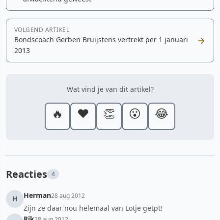
VOLGEND ARTIKEL
Bondscoach Gerben Bruijstens vertrekt per 1 januari
2013
Wat vind je van dit artikel?
🔥
❤️
👏
😮
😂
Reacties
4
Herman
28 aug 2012
H
Zijn ze daar nou helemaal van Lotje getpt!
Rik
28 aug 2012