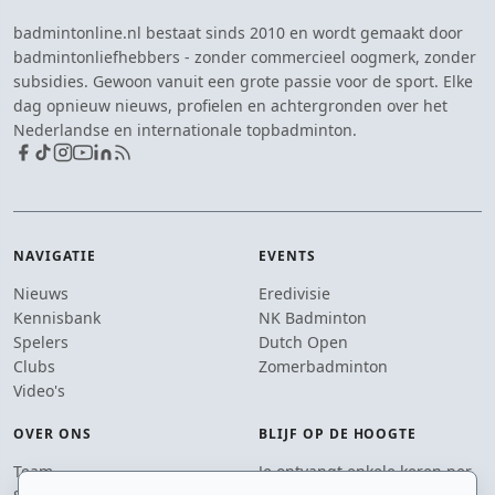
badmintonline.nl bestaat sinds 2010 en wordt gemaakt door
badmintonliefhebbers - zonder commercieel oogmerk, zonder
subsidies. Gewoon vanuit een grote passie voor de sport. Elke
dag opnieuw nieuws, profielen en achtergronden over het
Nederlandse en internationale topbadminton.
NAVIGATIE
EVENTS
Nieuws
Eredivisie
Kennisbank
NK Badminton
Spelers
Dutch Open
Clubs
Zomerbadminton
Video's
OVER ONS
BLIJF OP DE HOOGTE
Team
Je ontvangt enkele keren per