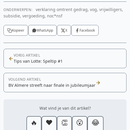
verklaring omtrent gedrag, vog, vrijwilligers,
ONDERWERPEN:
subsidie, vergoeding, noc*nsf
Kopieer
WhatsApp
X
Facebook
VORIG ARTIKEL
Tips van Lotte: Speltip #1
VOLGEND ARTIKEL
BV Almere streeft naar finale in jubileumjaar
Wat vind je van dit artikel?
🔥
❤️
👏
😮
😂