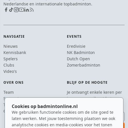
Nederlandse en internationale topbadminton.
NAVIGATIE
EVENTS
Nieuws
Eredivisie
Kennisbank
NK Badminton
Spelers
Dutch Open
Clubs
Zomerbadminton
Video's
OVER ONS
BLIJF OP DE HOOGTE
Team
Je ontvangt enkele keren per
Supporters
jaar een e-mail met het
Tip de redactie
laatste badmintonnieuws.
Cookies op badmintonline.nl
Contact
We gebruiken functionele cookies om de site goed te
E-mailadres
laten werken. Met jouw toestemming plaatsen we ook
analytische cookies en media-cookies voor het tonen
aanmelden