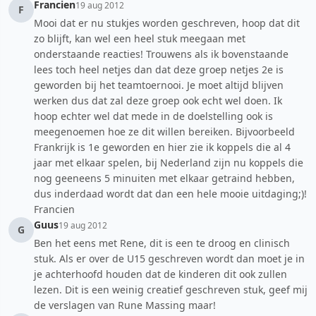
Francien
19 aug 2012
F
Mooi dat er nu stukjes worden geschreven, hoop dat dit
zo blijft, kan wel een heel stuk meegaan met
onderstaande reacties! Trouwens als ik bovenstaande
lees toch heel netjes dan dat deze groep netjes 2e is
geworden bij het teamtoernooi. Je moet altijd blijven
werken dus dat zal deze groep ook echt wel doen. Ik
hoop echter wel dat mede in de doelstelling ook is
meegenoemen hoe ze dit willen bereiken. Bijvoorbeeld
Frankrijk is 1e geworden en hier zie ik koppels die al 4
jaar met elkaar spelen, bij Nederland zijn nu koppels die
nog geeneens 5 minuiten met elkaar getraind hebben,
dus inderdaad wordt dat dan een hele mooie uitdaging;)!
Francien
Guus
19 aug 2012
G
Ben het eens met Rene, dit is een te droog en clinisch
stuk. Als er over de U15 geschreven wordt dan moet je in
je achterhoofd houden dat de kinderen dit ook zullen
lezen. Dit is een weinig creatief geschreven stuk, geef mij
de verslagen van Rune Massing maar!