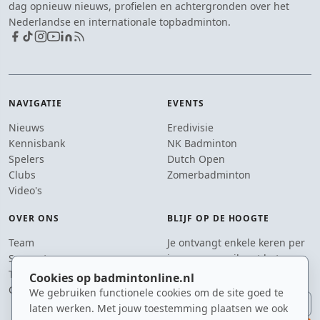
dag opnieuw nieuws, profielen en achtergronden over het
Nederlandse en internationale topbadminton.
NAVIGATIE
EVENTS
Nieuws
Eredivisie
Kennisbank
NK Badminton
Spelers
Dutch Open
Clubs
Zomerbadminton
Video's
OVER ONS
BLIJF OP DE HOOGTE
Team
Je ontvangt enkele keren per
Supporters
jaar een e-mail met het
Tip de redactie
laatste badmintonnieuws.
Cookies op badmintonline.nl
Contact
We gebruiken functionele cookies om de site goed te
E-mailadres
laten werken. Met jouw toestemming plaatsen we ook