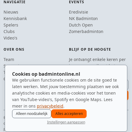
NAVIGATIE
EVENTS
Nieuws
Eredivisie
Kennisbank
NK Badminton
Spelers
Dutch Open
Clubs
Zomerbadminton
Video's
OVER ONS
BLIJF OP DE HOOGTE
Team
Je ontvangt enkele keren per
Supporters
jaar een e-mail met het
Tip de redactie
laatste badmintonnieuws.
Cookies op badmintonline.nl
Contact
We gebruiken functionele cookies om de site goed te
E-mailadres
laten werken. Met jouw toestemming plaatsen we ook
analytische cookies en media-cookies voor het tonen
aanmelden
van YouTube-video's, Spotify en Google Maps. Lees
meer in ons
privacybeleid
.
Alleen noodzakelijk
Alles accepteren
© 2010–2026 badmintonline.nl · gebrouwen in Brabant, geserveerd op het
Instellingen aanpassen
circuit
nieuws
spelers
ranglijst
zomer
menu
privacy
disclaimer
versie
cookies