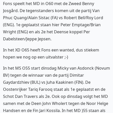
Fons speelt het MD in O60 met de Zweed Benny
Josgård. De tegenstanders komen uit de partij Van
Phuc Quang/Alain Sistac (FA) vs Robert Bell/Roy Lord
(ENG). 1e geplaatst staan hier Peter Emptage/Brian
Wright (ENG) en als 2e het Deense koppel Per
Dabelsteen/Jeppe Jepsen.
In het XD O65 heeft Fons een wanted, dus stiekem
hopen we nog op een uitvalster ;-)
In het MS O55 start dinsdag Micky van Asdonck (Novum
BV) tegen de winnaar van de partij Dimitar
Gaydardzhiev (BUL) vs Juha Kaakinen (FIN). De
Oostenrijker Tariq Farooq staat als 1e geplaatst en de
Schot Dan Travers als 2e. Ook op dinsdag volgt het MD
samen met de Deen John Wholert tegen de Noor Helge
Handsen en de Fin Jari Kossila. In het MD )55 staan als