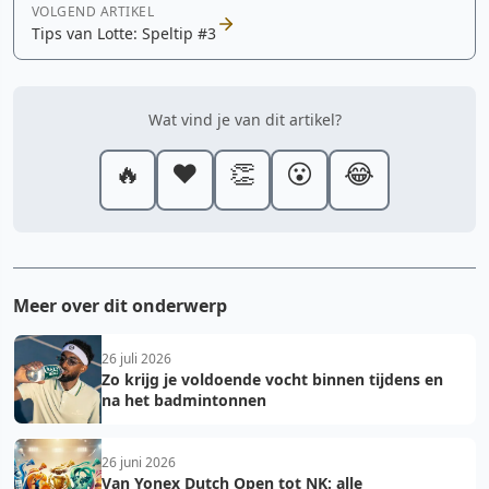
VOLGEND ARTIKEL
Tips van Lotte: Speltip #3
Wat vind je van dit artikel?
🔥
❤️
👏
😮
😂
Meer over dit onderwerp
26 juli 2026
Zo krijg je voldoende vocht binnen tijdens en
na het badmintonnen
26 juni 2026
Van Yonex Dutch Open tot NK: alle