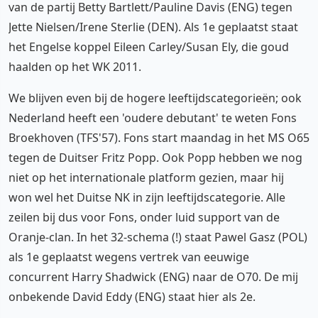
van de partij Betty Bartlett/Pauline Davis (ENG) tegen
Jette Nielsen/Irene Sterlie (DEN). Als 1e geplaatst staat
het Engelse koppel Eileen Carley/Susan Ely, die goud
haalden op het WK 2011.
We blijven even bij de hogere leeftijdscategorieën; ook
Nederland heeft een 'oudere debutant' te weten Fons
Broekhoven (TFS'57). Fons start maandag in het MS O65
tegen de Duitser Fritz Popp. Ook Popp hebben we nog
niet op het internationale platform gezien, maar hij
won wel het Duitse NK in zijn leeftijdscategorie. Alle
zeilen bij dus voor Fons, onder luid support van de
Oranje-clan. In het 32-schema (!) staat Pawel Gasz (POL)
als 1e geplaatst wegens vertrek van eeuwige
concurrent Harry Shadwick (ENG) naar de O70. De mij
onbekende David Eddy (ENG) staat hier als 2e.