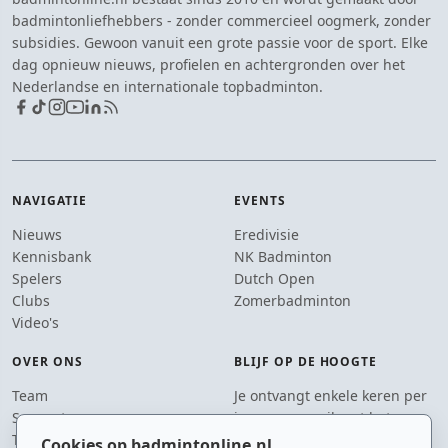
badmintonliefhebbers - zonder commercieel oogmerk, zonder
subsidies. Gewoon vanuit een grote passie voor de sport. Elke
dag opnieuw nieuws, profielen en achtergronden over het
Nederlandse en internationale topbadminton.
NAVIGATIE
EVENTS
Nieuws
Eredivisie
Kennisbank
NK Badminton
Spelers
Dutch Open
Clubs
Zomerbadminton
Video's
OVER ONS
BLIJF OP DE HOOGTE
Team
Je ontvangt enkele keren per
Supporters
jaar een e-mail met het
Tip de redactie
laatste badmintonnieuws.
Cookies op badmintonline.nl