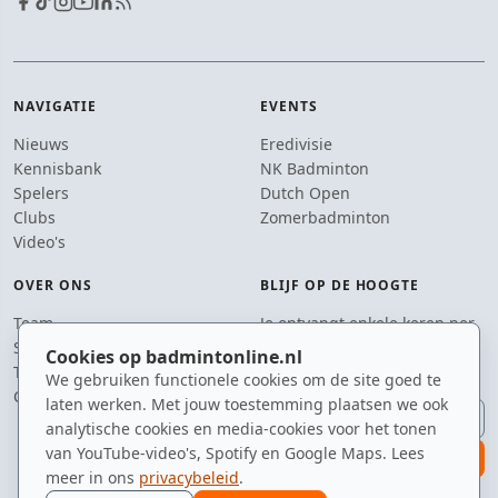
NAVIGATIE
EVENTS
Nieuws
Eredivisie
Kennisbank
NK Badminton
Spelers
Dutch Open
Clubs
Zomerbadminton
Video's
OVER ONS
BLIJF OP DE HOOGTE
Team
Je ontvangt enkele keren per
Supporters
jaar een e-mail met het
Cookies op badmintonline.nl
Tip de redactie
laatste badmintonnieuws.
We gebruiken functionele cookies om de site goed te
Contact
laten werken. Met jouw toestemming plaatsen we ook
E-mailadres
analytische cookies en media-cookies voor het tonen
van YouTube-video's, Spotify en Google Maps. Lees
aanmelden
meer in ons
privacybeleid
.