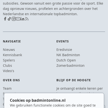
subsidies. Gewoon vanuit een grote passie voor de sport. Elke
dag opnieuw nieuws, profielen en achtergronden over het
Nederlandse en internationale topbadminton.
NAVIGATIE
EVENTS
Nieuws
Eredivisie
Kennisbank
NK Badminton
Spelers
Dutch Open
Clubs
Zomerbadminton
Video's
OVER ONS
BLIJF OP DE HOOGTE
Team
Je ontvangt enkele keren per
Supporters
jaar een e-mail met het
Tip de redactie
laatste badmintonnieuws.
Cookies op badmintonline.nl
Contact
We gebruiken functionele cookies om de site goed te
E-mailadres