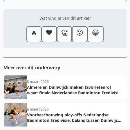
Wat vind je van dit artikel?
🔥
❤️
👏
😮
😂
Meer over dit onderwerp
8 maart 2026
Almere en Duinwijck maken favorietenrol
waar: finale Nederlandse Badminton Eredivisie
herhaling van vorig jaar
6 maart 2026
Voorbeschouwing play-offs Nederlandse
Badminton Eredivisie: balans tussen Duinwijck
en Drop Shot, Almere favoriet tegen DKC