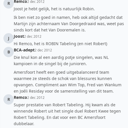
Remco
2 dec 2012
R
Joost je hebt gelijk, het is natuurlijk Robin.
Ik ben niet zo goed in namen, heb ook altijd gedacht dat
Martijn zijn achternaam Van Doorgedraaid was, weet pas
sinds kort dat het Van Dooremalen is.
Joost
2 dec 2012
J
Hi Remco, het is ROBIN Tabeling (en niet Robert)
BCA-adept
2 dec 2012
B
Die knul kon al een aardig potje singelen, was NL
kampioen in de singel bij de junioren.
Amersfoort heeft een goed uitgebalanceerd team
waarmee ze steeds de schok van blessures kunnen
opvangen. Compliment aan Wim Top, Fred van Wankum
en Joéli Residay voor de samenstelling van dit team.
Remco
2 dec 2012
R
Super prestatie van Robert Tabeling. Hij kwam als de
winnende Robert uit het single duel Robert Kwee tegen
Robert Tabeling. En dat voor een BC Amersfoort
dubbelaar.