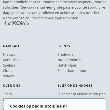
badmintonliefhebbers - zonder commercieel oogmerk, zonder
subsidies. Gewoon vanuit een grote passie voor de sport. Elke
dag opnieuw nieuws, profielen en achtergronden over het
Nederlandse en internationale topbadminton.
NAVIGATIE
EVENTS
Nieuws
Eredivisie
Kennisbank
NK Badminton
Spelers
Dutch Open
Clubs
Zomerbadminton
Video's
OVER ONS
BLIJF OP DE HOOGTE
Team
Je ontvangt enkele keren per
Supporters
jaar een e-mail met het
Tip de redactie
laatste badmintonnieuws.
Cookies op badmintonline.nl