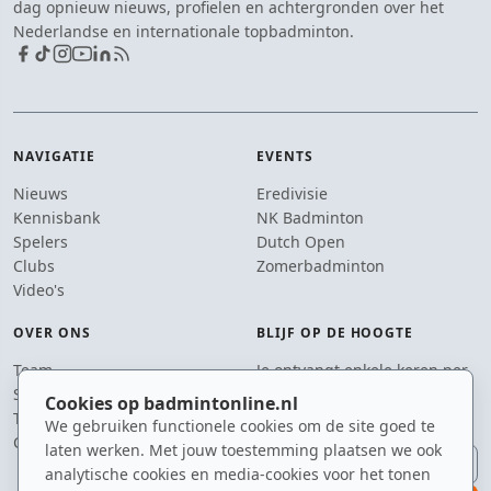
dag opnieuw nieuws, profielen en achtergronden over het
Nederlandse en internationale topbadminton.
NAVIGATIE
EVENTS
Nieuws
Eredivisie
Kennisbank
NK Badminton
Spelers
Dutch Open
Clubs
Zomerbadminton
Video's
OVER ONS
BLIJF OP DE HOOGTE
Team
Je ontvangt enkele keren per
Supporters
jaar een e-mail met het
Cookies op badmintonline.nl
Tip de redactie
laatste badmintonnieuws.
We gebruiken functionele cookies om de site goed te
Contact
laten werken. Met jouw toestemming plaatsen we ook
E-mailadres
analytische cookies en media-cookies voor het tonen