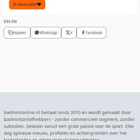
Ik steun jullie!
DELEN
Kopieer
WhatsApp
X
Facebook
badmintonline.nl bestaat sinds 2010 en wordt gemaakt door
badmintonliefhebbers - zonder commercieel oogmerk, zonder
subsidies. Gewoon vanuit een grote passie voor de sport. Elke
dag opnieuw nieuws, profielen en achtergronden over het
Nederlandse en internationale topbadminton.