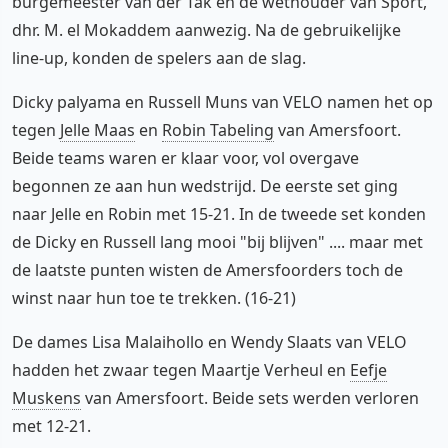
burgemeester van der Tak en de wethouder van Sport,
dhr. M. el Mokaddem aanwezig. Na de gebruikelijke
line-up, konden de spelers aan de slag.
Dicky palyama en Russell Muns van VELO namen het op
tegen
Jelle Maas
en
Robin Tabeling
van Amersfoort.
Beide teams waren er klaar voor, vol overgave
begonnen ze aan hun wedstrijd. De eerste set ging
naar Jelle en Robin met 15-21. In de tweede set konden
de Dicky en Russell lang mooi "bij blijven" .... maar met
de laatste punten wisten de Amersfoorders toch de
winst naar hun toe te trekken. (16-21)
De dames Lisa Malaihollo en Wendy Slaats van VELO
hadden het zwaar tegen Maartje Verheul en
Eefje
Muskens
van Amersfoort. Beide sets werden verloren
met 12-21.