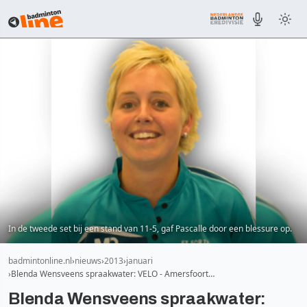
In de tweede set bij een stand van 11-5, gaf Pascalle door een blessure op.
badmintonline.nl
nieuws
2013
januari
Blenda Wensveens spraakwater: VELO - Amersfoort…
Blenda Wensveens spraakwater: