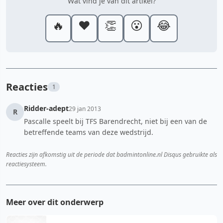
Wat vind je van dit artikel?
🔥
❤️
👏
😮
😂
Reacties
1
Ridder-adept
29 jan 2013
R
Pascalle speelt bij TFS Barendrecht, niet bij een van de
betreffende teams van deze wedstrijd.
Reacties zijn afkomstig uit de periode dat badmintonline.nl Disqus gebruikte als
reactiesysteem.
Meer over dit onderwerp