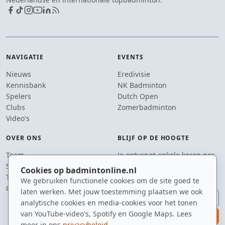
NAVIGATIE
EVENTS
Nieuws
Eredivisie
Kennisbank
NK Badminton
Spelers
Dutch Open
Clubs
Zomerbadminton
Video's
OVER ONS
BLIJF OP DE HOOGTE
Team
Je ontvangt enkele keren per
Supporters
jaar een e-mail met het
Cookies op badmintonline.nl
Tip de redactie
laatste badmintonnieuws.
We gebruiken functionele cookies om de site goed te
Contact
laten werken. Met jouw toestemming plaatsen we ook
E-mailadres
analytische cookies en media-cookies voor het tonen
van YouTube-video's, Spotify en Google Maps. Lees
aanmelden
meer in ons
privacybeleid
.