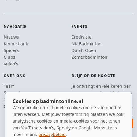
NAVIGATIE
EVENTS
Nieuws
Eredivisie
Kennisbank
NK Badminton
Spelers
Dutch Open
Clubs
Zomerbadminton
Video's
OVER ONS
BLIJF OP DE HOOGTE
Team
Je ontvangt enkele keren per
Supporters
jaar een e-mail met het
Tip de redactie
laatste badmintonnieuws.
Cookies op badmintonline.nl
Contact
We gebruiken functionele cookies om de site goed te
E-mailadres
laten werken. Met jouw toestemming plaatsen we ook
analytische cookies en media-cookies voor het tonen
aanmelden
van YouTube-video's, Spotify en Google Maps. Lees
meer in ons
privacybeleid
.