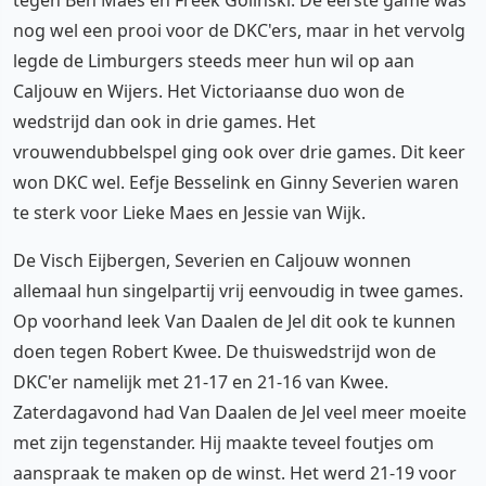
tegen Ben Maes en Freek Golinski. De eerste game was
nog wel een prooi voor de DKC'ers, maar in het vervolg
legde de Limburgers steeds meer hun wil op aan
Caljouw en Wijers. Het Victoriaanse duo won de
wedstrijd dan ook in drie games. Het
vrouwendubbelspel ging ook over drie games. Dit keer
won DKC wel. Eefje Besselink en Ginny Severien waren
te sterk voor Lieke Maes en Jessie van Wijk.
De Visch Eijbergen, Severien en Caljouw wonnen
allemaal hun singelpartij vrij eenvoudig in twee games.
Op voorhand leek Van Daalen de Jel dit ook te kunnen
doen tegen Robert Kwee. De thuiswedstrijd won de
DKC'er namelijk met 21-17 en 21-16 van Kwee.
Zaterdagavond had Van Daalen de Jel veel meer moeite
met zijn tegenstander. Hij maakte teveel foutjes om
aanspraak te maken op de winst. Het werd 21-19 voor