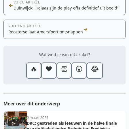
VORIG ARTIKEL
Duinwijck: 'Helaas zijn de play-offs definitief uit beeld'
VOLGEND ARTIKEL
Roosterse laat Amersfoort ontsnappen
Wat vind je van dit artikel?
🔥
❤️
👏
😮
😂
Meer over dit onderwerp
9 maart 2026
DKC: gestreden als leeuwen in de halve finale
van de Nederlandse Badminton Eredivisie