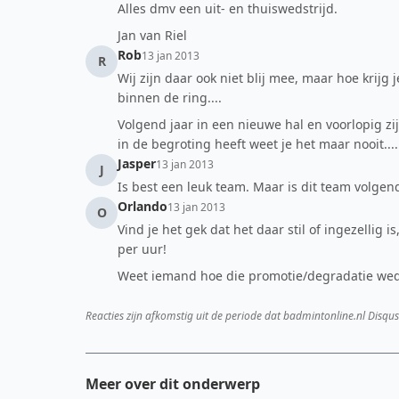
Alles dmv een uit- en thuiswedstrijd.
Jan van Riel
Rob
13 jan 2013
R
Wij zijn daar ook niet blij mee, maar hoe kri
binnen de ring....
Volgend jaar in een nieuwe hal en voorlopig z
in de begroting heeft weet je het maar nooit....
Jasper
13 jan 2013
J
Is best een leuk team. Maar is dit team volgen
Orlando
13 jan 2013
O
Vind je het gek dat het daar stil of ingezellig i
per uur!
Weet iemand hoe die promotie/degradatie wedst
Reacties zijn afkomstig uit de periode dat badmintonline.nl Disqus
Meer over dit onderwerp