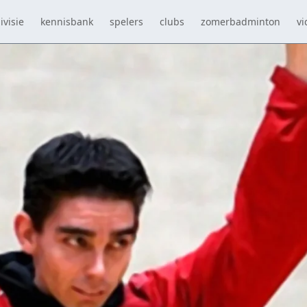
ivisie
kennisbank
spelers
clubs
zomerbadminton
vi