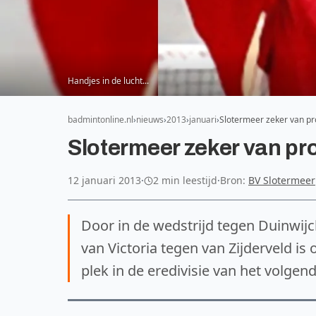
Handjes in de lucht...
badmintonline.nl
nieuws
2013
januari
Slotermeer zeker van pr
Slotermeer zeker van pr
12 januari 2013
·
2 min leestijd
·
Bron:
BV Slotermeer
Door in de wedstrijd tegen Duinwijck
van Victoria tegen van Zijderveld i
plek in de eredivisie van het volgend