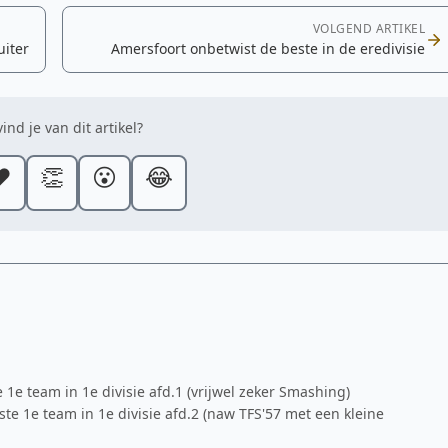
VOLGEND ARTIKEL
uiter
Amersfoort onbetwist de beste in de eredivisie
ind je van dit artikel?
️
👏
😮
😂
e 1e team in 1e divisie afd.1 (vrijwel zeker Smashing)
ste 1e team in 1e divisie afd.2 (naw TFS'57 met een kleine