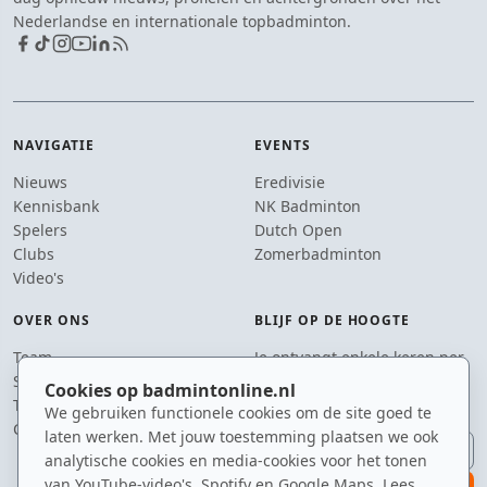
Nederlandse en internationale topbadminton.
NAVIGATIE
EVENTS
Nieuws
Eredivisie
Kennisbank
NK Badminton
Spelers
Dutch Open
Clubs
Zomerbadminton
Video's
OVER ONS
BLIJF OP DE HOOGTE
Team
Je ontvangt enkele keren per
Supporters
jaar een e-mail met het
Cookies op badmintonline.nl
Tip de redactie
laatste badmintonnieuws.
We gebruiken functionele cookies om de site goed te
Contact
laten werken. Met jouw toestemming plaatsen we ook
E-mailadres
analytische cookies en media-cookies voor het tonen
van YouTube-video's, Spotify en Google Maps. Lees