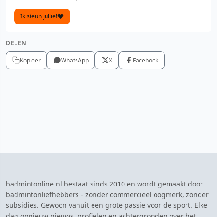
Ik steun jullie!
DELEN
Kopieer
WhatsApp
X
Facebook
badmintonline.nl bestaat sinds 2010 en wordt gemaakt door
badmintonliefhebbers - zonder commercieel oogmerk, zonder
subsidies. Gewoon vanuit een grote passie voor de sport. Elke
dag opnieuw nieuws, profielen en achtergronden over het