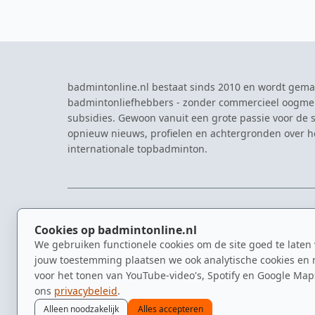
badmintonline.nl bestaat sinds 2010 en wordt gema
badmintonliefhebbers - zonder commercieel oogme
subsidies. Gewoon vanuit een grote passie voor de s
opnieuw nieuws, profielen en achtergronden over 
internationale topbadminton.
NAVIGATIE
EVENTS
Cookies op badmintonline.nl
Nieuws
Eredivisie
We gebruiken functionele cookies om de site goed te laten
Kennisbank
NK Badmin
jouw toestemming plaatsen we ook analytische cookies en 
Spelers
Dutch Ope
voor het tonen van YouTube-video's, Spotify en Google Map
Clubs
Zomerbadm
ons
privacybeleid
.
Video's
Alleen noodzakelijk
Alles accepteren