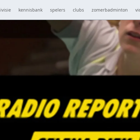
ivisie
kennisbank
spelers
clubs
zomerbadminton
vi