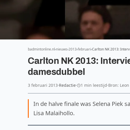
badmintonline.nl
nieuws
2013
februari
Carlton NK 2013: Inter
Carlton NK 2013: Interv
damesdubbel
3 februari 2013
·
Redactie
·
1 min leestijd
·
Bron: Leo
In de halve finale was Selena Piek s
Lisa Malaihollo.