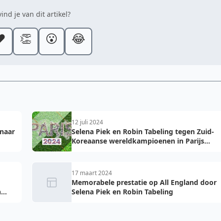
ind je van dit artikel?
️
👏
😮
😂
12 juli 2024
 naar
Selena Piek en Robin Tabeling tegen Zuid-
Koreaanse wereldkampioenen in Parijs
tijden Olympische Zomerspelen
17 maart 2024
Memorabele prestatie op All England door
n
Selena Piek en Robin Tabeling