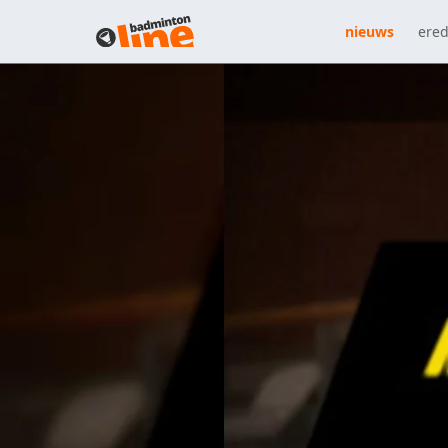
nieuws
ered