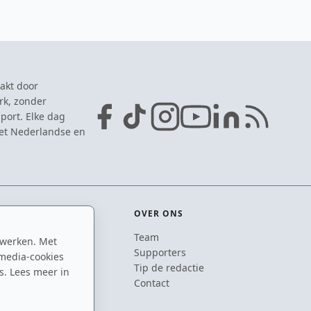
akt door
rk, zonder
port. Elke dag
het Nederlandse en
OVER ONS
Team
 werken. Met
ton
Supporters
media-cookies
n
Tip de redactie
s. Lees meer in
inton
Contact