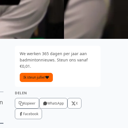
We werken 365 dagen per jaar aan
badmintonnieuws. Steun ons vanaf
€0,01.
Ik steun jullie!
DELEN
en
Kopieer
WhatsApp
X
Facebook