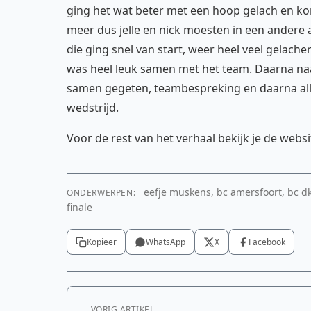
ging het wat beter met een hoop gelach en kon
meer dus jelle en nick moesten in een andere
die ging snel van start, weer heel veel gelach
was heel leuk samen met het team. Daarna na
samen gegeten, teambespreking en daarna all
wedstrijd.
Voor de rest van het verhaal bekijk je de webs
eefje muskens, bc amersfoort, bc dkc
ONDERWERPEN:
finale
Kopieer
WhatsApp
X
Facebook
VORIG ARTIKEL