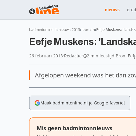
nieuws
ered
badmintonline.nl
nieuws
2013
februari
Eefje Muskens: 'Lands
Eefje Muskens: 'Landsk
26 februari 2013
·
Redactie
·
2 min leestijd
·
Bron:
Eef
Afgelopen weekend was het dan zover
Maak badmintonline.nl je Google-favoriet
Mis geen badmintonnieuws