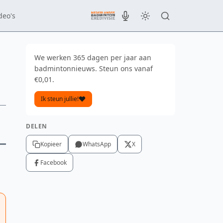
deo's
We werken 365 dagen per jaar aan
badmintonnieuws. Steun ons vanaf
€0,01.
Ik steun jullie!
DELEN
Kopieer
WhatsApp
X
Facebook