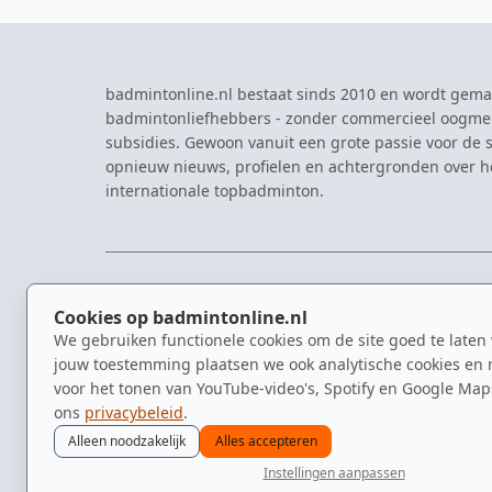
badmintonline.nl bestaat sinds 2010 en wordt gema
badmintonliefhebbers - zonder commercieel oogme
subsidies. Gewoon vanuit een grote passie voor de s
opnieuw nieuws, profielen en achtergronden over 
internationale topbadminton.
NAVIGATIE
EVENTS
Cookies op badmintonline.nl
Nieuws
Eredivisie
We gebruiken functionele cookies om de site goed te laten
Kennisbank
NK Badmin
jouw toestemming plaatsen we ook analytische cookies en 
Spelers
Dutch Ope
voor het tonen van YouTube-video's, Spotify en Google Map
Clubs
Zomerbadm
ons
privacybeleid
.
Video's
Alleen noodzakelijk
Alles accepteren
Instellingen aanpassen