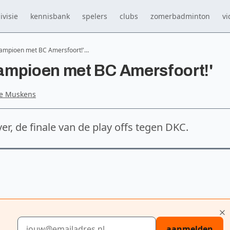
ivisie
kennisbank
spelers
clubs
zomerbadminton
vi
kampioen met BC Amersfoort!'…
ampioen met BC Amersfoort!'
je Muskens
, de finale van de play offs tegen DKC.
E-mailadres
aanmelden