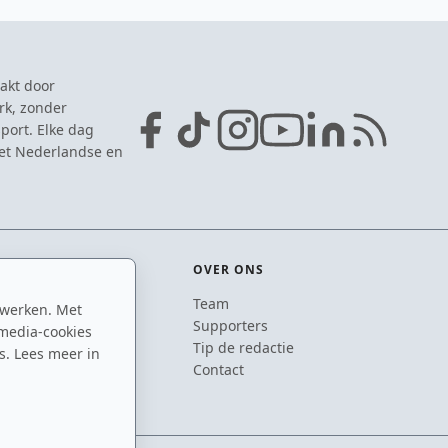
akt door
rk, zonder
port. Elke dag
het Nederlandse en
OVER ONS
Team
 werken. Met
ton
Supporters
media-cookies
n
Tip de redactie
s. Lees meer in
inton
Contact