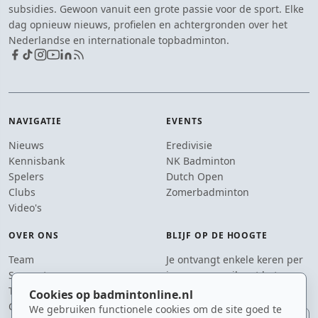
subsidies. Gewoon vanuit een grote passie voor de sport. Elke
dag opnieuw nieuws, profielen en achtergronden over het
Nederlandse en internationale topbadminton.
NAVIGATIE
EVENTS
Nieuws
Eredivisie
Kennisbank
NK Badminton
Spelers
Dutch Open
Clubs
Zomerbadminton
Video's
OVER ONS
BLIJF OP DE HOOGTE
Team
Je ontvangt enkele keren per
Supporters
jaar een e-mail met het
Tip de redactie
laatste badmintonnieuws.
Cookies op badmintonline.nl
Contact
We gebruiken functionele cookies om de site goed te
E-mailadres