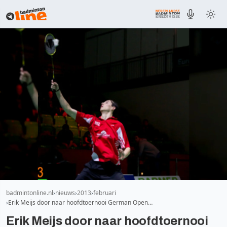
badmintonline.nl
nieuws
2013
februari
Erik Meijs door naar hoofdtoernooi German Open…
Erik Meijs door naar hoofdtoernooi