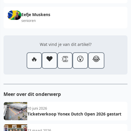
Eefje Muskens
senioren
Wat vind je van dit artikel?
🔥
❤️
👏
😮
😂
Meer over dit onderwerp
10 juni 2026
Ticketverkoop Yonex Dutch Open 2026 gestart
23 maart 2026