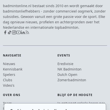
badmintonline.nl bestaat sinds 2010 en wordt gemaakt door
badmintonliefhebbers - zonder commercieel oogmerk, zonder
subsidies. Gewoon vanuit een grote passie voor de sport. Elke
dag opnieuw nieuws, profielen en achtergronden over het
Nederlandse en internationale topbadminton.
NAVIGATIE
EVENTS
Nieuws
Eredivisie
Kennisbank
NK Badminton
Spelers
Dutch Open
Clubs
Zomerbadminton
Video's
OVER ONS
BLIJF OP DE HOOGTE
Team
Je ontvangt enkele keren per
Supporters
jaar een e-mail met het