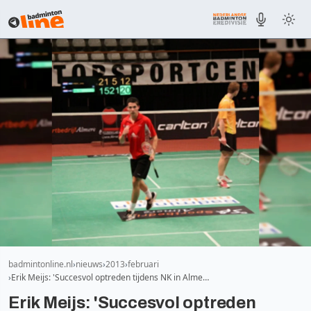
badmintonline.nl
nieuws
2013
februari
Erik Meijs: 'Succesvol optreden tijdens NK in Alme…
Erik Meijs: 'Succesvol optreden