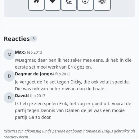
🔥
❤️
👏
😮
😂
Reacties
3
Max
5 feb 2013
M
@Dagmar, daar ben ik het zeker mee eens. Ik heb in die
eerste set mooi werk van Erik gezien.
Dagmar de Jonge
4 feb 2013
D
Je vergeet de 1e set tegen Dicky, die ook voluit speelde.
Die was ook van beter niveau dan de finale.
David
4 feb 2013
D
Ik heb je zien spelen Erik, het zag er goed uit. Vooral de
partij tegen Dennis van Daalen de Jel was een mooie
partij! Ga zo door.
Reacties zijn afkomstig uit de periode dat badmintonline.nl Disqus gebruikte als
reactiesysteem.