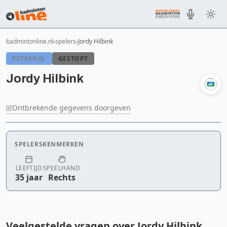
badmintonline.nl
spelers
Jordy Hilbink
EXTERNAL
GESTOPT
Jordy Hilbink
Ontbrekende gegevens doorgeven
SPELERSKENMERKEN
LEEFTIJD
SPEELHAND
35 jaar
Rechts
Veelgestelde vragen over Jordy Hilbink