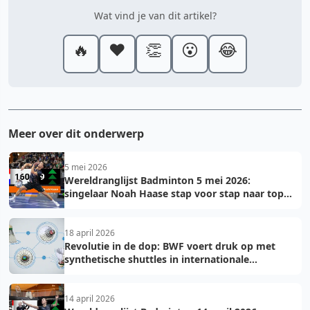
Wat vind je van dit artikel?
🔥
❤️
👏
😮
😂
Meer over dit onderwerp
5 mei 2026
Wereldranglijst Badminton 5 mei 2026:
singelaar Noah Haase stap voor stap naar top
150
18 april 2026
Revolutie in de dop: BWF voert druk op met
synthetische shuttles in internationale
toernooien
14 april 2026