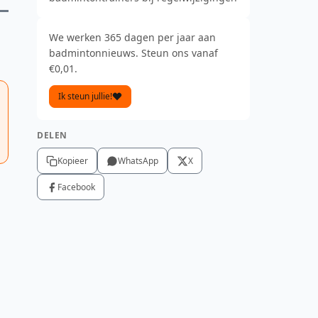
We werken 365 dagen per jaar aan
badmintonnieuws. Steun ons vanaf
€0,01.
Ik steun jullie!
DELEN
Kopieer
WhatsApp
X
Facebook