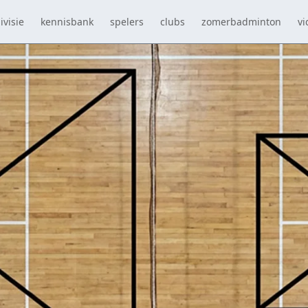
ivisie
kennisbank
spelers
clubs
zomerbadminton
vi