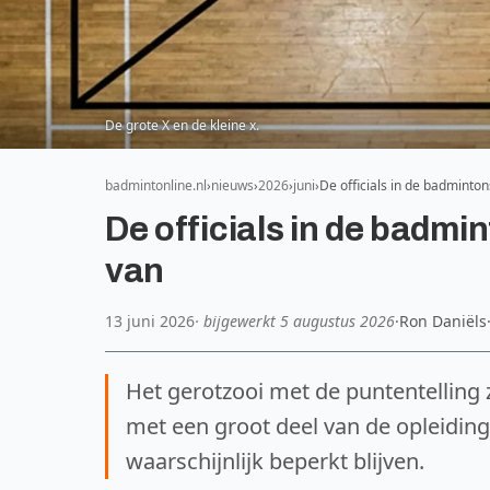
De grote X en de kleine x.
badmintonline.nl
nieuws
2026
juni
De officials in de badmint
De officials in de badmi
van
13 juni 2026
· bijgewerkt
5 augustus 2026
·
Ron Daniëls
Het gerotzooi met de puntentellin
met een groot deel van de opleiding
waarschijnlijk beperkt blijven.