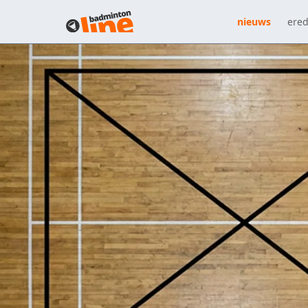
nieuws
ered