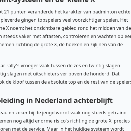
tot 21 punten veranderde het karakter van badminton echte
opleverde gingen topspelers veel voorzichtiger spelen. Het
eine X noem: het onzichtbare gebied rond het midden van de
nen steeds vaker met aftasten, controleren en wachten op ee
nemen richting de grote X, de hoeken en zijlijnen van de
ar rally's vroeger vaak tussen de zes en twintig slagen
estig slagen met uitschieters ver boven de honderd. Dat
k de kloof tussen de absolute top en de rest van de speler
eiding in Nederland achterblijft
veau en zeker bij de jeugd wordt vaak nog steeds getraind
emen nog altijd enorme risico’s richting de grote X, precies
scoren met de service. Maar in het huidige systeem wordt