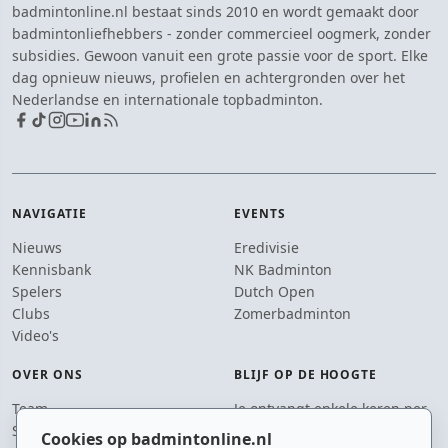
badmintonline.nl bestaat sinds 2010 en wordt gemaakt door
badmintonliefhebbers - zonder commercieel oogmerk, zonder
subsidies. Gewoon vanuit een grote passie voor de sport. Elke
dag opnieuw nieuws, profielen en achtergronden over het
Nederlandse en internationale topbadminton.
NAVIGATIE
EVENTS
Nieuws
Eredivisie
Kennisbank
NK Badminton
Spelers
Dutch Open
Clubs
Zomerbadminton
Video's
OVER ONS
BLIJF OP DE HOOGTE
Team
Je ontvangt enkele keren per
Supporters
jaar een e-mail met het
Cookies op badmintonline.nl