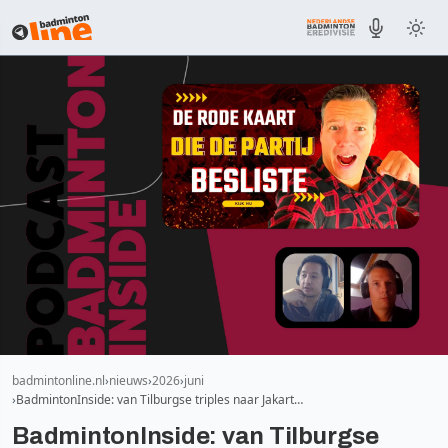
badmintonline.nl
nieuws
2026
juni
BadmintonInside: van Tilburgse triples naar Jakart…
BadmintonInside: van Tilburgse