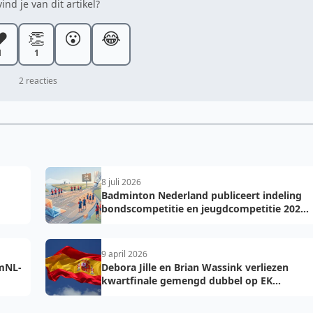
ind je van dit artikel?
️
👏
😮
😂
1
1
2 reacties
8 juli 2026
Badminton Nederland publiceert indeling
bondscompetitie en jeugdcompetitie 2026-
2027: voorkom fouten bij teamopgave
9 april 2026
amNL-
Debora Jille en Brian Wassink verliezen
kwartfinale gemengd dubbel op EK
Badminton in Spanje