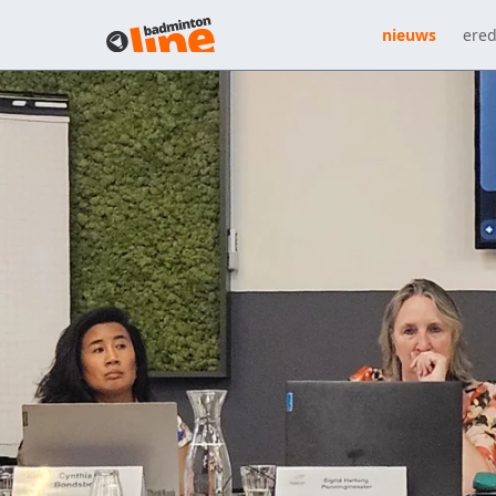
nieuws
ered