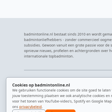
badmintonline.nl bestaat sinds 2010 en wordt gema
badmintonliefhebbers - zonder commercieel oogme
subsidies. Gewoon vanuit een grote passie voor de s
opnieuw nieuws, profielen en achtergronden over 
internationale topbadminton.
NAVIGATIE
EVENTS
Cookies op badmintonline.nl
Nieuws
Eredivisie
We gebruiken functionele cookies om de site goed te laten
Kennisbank
NK Badmin
jouw toestemming plaatsen we ook analytische cookies en 
Spelers
Dutch Ope
voor het tonen van YouTube-video's, Spotify en Google Map
Clubs
Zomerbadm
ons
privacybeleid
.
Video's