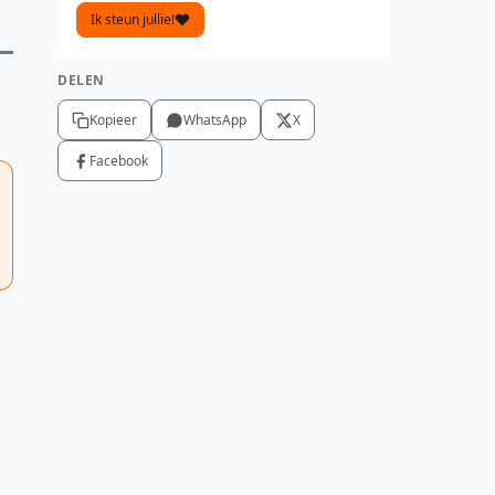
Ik steun jullie!
DELEN
Kopieer
WhatsApp
X
Facebook