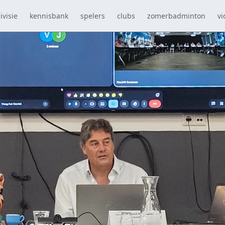
ivisie
kennisbank
spelers
clubs
zomerbadminton
vi