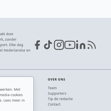
akt door
rk, zonder
port. Elke dag
het Nederlandse en
OVER ONS
Team
 werken. Met
ton
Supporters
media-cookies
n
Tip de redactie
s. Lees meer in
inton
Contact