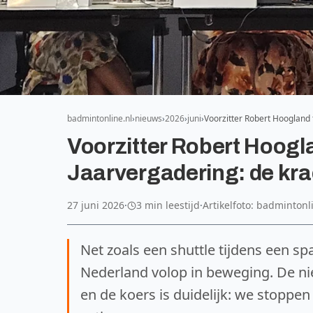
badmintonline.nl
nieuws
2026
juni
Voorzitter Robert Hoogland
Voorzitter Robert Hoogl
Jaarvergadering: de kra
27 juni 2026
·
3 min leestijd
·
Artikelfoto: badmintonl
Net zoals een shuttle tijdens een sp
Nederland volop in beweging. De nie
en de koers is duidelijk: we stoppe