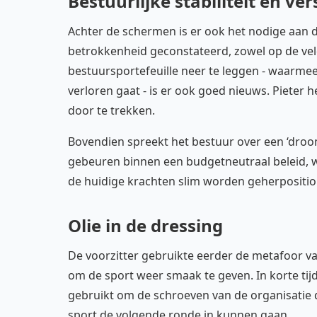
Bestuurlijke stabiliteit en ver
Achter de schermen is er ook het nodige aan d
betrokkenheid geconstateerd, zowel op de veld
bestuursportefeuille neer te leggen - waarmee
verloren gaat - is er ook goed nieuws. Pieter 
door te trekken.
Bovendien spreekt het bestuur over een ‘droo
gebeuren binnen een budgetneutraal beleid,
de huidige krachten slim worden geherpositio
Olie in de dressing
De voorzitter gebruikte eerder de metafoor v
om de sport weer smaak te geven. In korte tijd
gebruikt om de schroeven van de organisatie 
sport de volgende ronde in kunnen gaan.