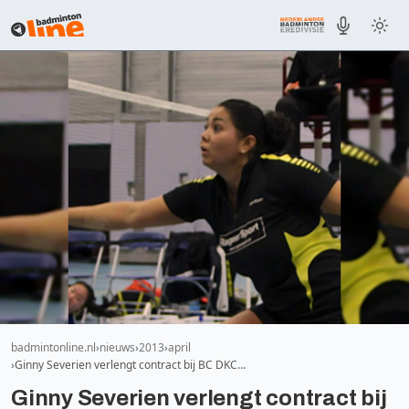
badmintonline.nl
nieuws
2013
april
Ginny Severien verlengt contract bij BC DKC…
Ginny Severien verlengt contract bij