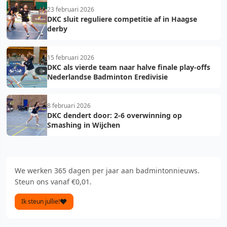
23 februari 2026
DKC sluit reguliere competitie af in Haagse
derby
15 februari 2026
DKC als vierde team naar halve finale play-offs
Nederlandse Badminton Eredivisie
8 februari 2026
DKC dendert door: 2-6 overwinning op
Smashing in Wijchen
We werken 365 dagen per jaar aan badmintonnieuws.
Steun ons vanaf €0,01.
Ik steun jullie!