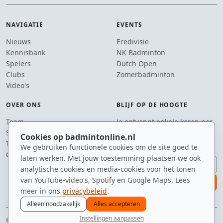
NAVIGATIE
EVENTS
Nieuws
Eredivisie
Kennisbank
NK Badminton
Spelers
Dutch Open
Clubs
Zomerbadminton
Video's
OVER ONS
BLIJF OP DE HOOGTE
Team
Je ontvangt enkele keren per
Supporters
jaar een e-mail met het
Cookies op badmintonline.nl
Tip de redactie
laatste badmintonnieuws.
We gebruiken functionele cookies om de site goed te
Contact
laten werken. Met jouw toestemming plaatsen we ook
E-mailadres
analytische cookies en media-cookies voor het tonen
van YouTube-video's, Spotify en Google Maps. Lees
aanmelden
meer in ons
privacybeleid
.
Alleen noodzakelijk
Alles accepteren
Instellingen aanpassen
© 2010–2026 badmintonline.nl · gemaakt met een passie voor de drop shot
nieuws
spelers
ranglijst
zomer
menu