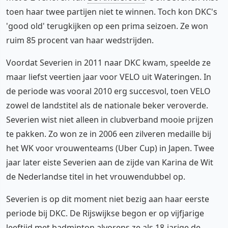
toen haar twee partijen niet te winnen. Toch kon DKC's
'good old' terugkijken op een prima seizoen. Ze won
ruim 85 procent van haar wedstrijden.
Voordat Severien in 2011 naar DKC kwam, speelde ze
maar liefst veertien jaar voor VELO uit Wateringen. In
de periode was vooral 2010 erg succesvol, toen VELO
zowel de landstitel als de nationale beker veroverde.
Severien wist niet alleen in clubverband mooie prijzen
te pakken. Zo won ze in 2006 een zilveren medaille bij
het WK voor vrouwenteams (Uber Cup) in Japen. Twee
jaar later eiste Severien aan de zijde van Karina de Wit
de Nederlandse titel in het vrouwendubbel op.
Severien is op dit moment niet bezig aan haar eerste
periode bij DKC. De Rijswijkse begon er op vijfjarige
leeftijd met badminton alvorens ze als 18-jarige de