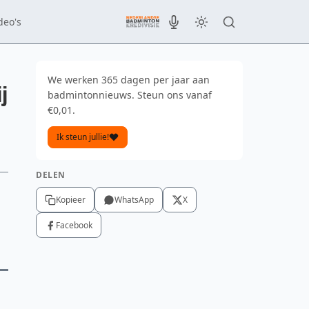
deo's
We werken 365 dagen per jaar aan
j
badmintonnieuws. Steun ons vanaf
€0,01.
Ik steun jullie!
DELEN
Kopieer
WhatsApp
X
Facebook