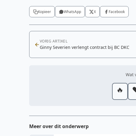
Kopieer
WhatsApp
X
Facebook
VORIG ARTIKEL
Ginny Severien verlengt contract bij BC DKC
Wat v
🔥
❤
Meer over dit onderwerp