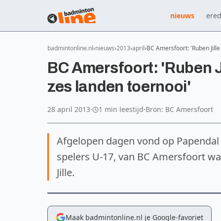
nieuws
ered
badmintonline.nl
nieuws
2013
april
BC Amersfoort: 'Ruben Jill
BC Amersfoort: 'Ruben Ji
zes landen toernooi'
28 april 2013
·
1 min leestijd
·
Bron: BC Amersfoort
Afgelopen dagen vond op Papendal he
spelers U-17, van BC Amersfoort w
Jille.
Maak badmintonline.nl je Google-favoriet