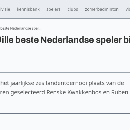
ivisie
kennisbank
spelers
clubs
zomerbadminton
vi
e beste Nederlandse spel…
lle beste Nederlandse speler bi
t jaarlijkse zes landentoernooi plaats van de
aren geselecteerd Renske Kwakkenbos en Ruben