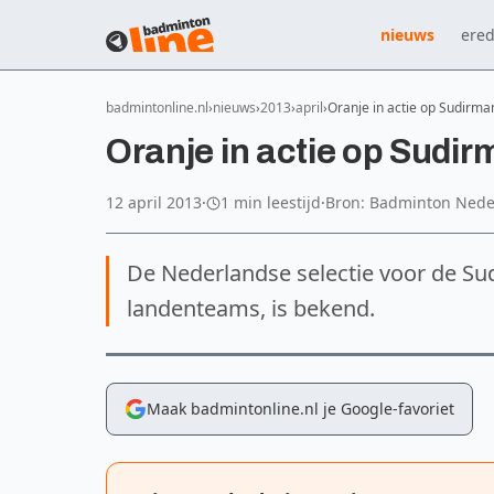
nieuws
ered
badmintonline.nl
nieuws
2013
april
Oranje in actie op Sudirm
Oranje in actie op Sudi
12 april 2013
·
1 min leestijd
·
Bron: Badminton Nede
De Nederlandse selectie voor de S
landenteams, is bekend.
Maak badmintonline.nl je Google-favoriet