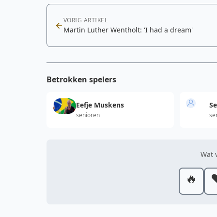
VORIG ARTIKEL
Martin Luther Wentholt: 'I had a dream'
Betrokken spelers
Eefje Muskens
Se
senioren
se
Wat v
🔥
❤