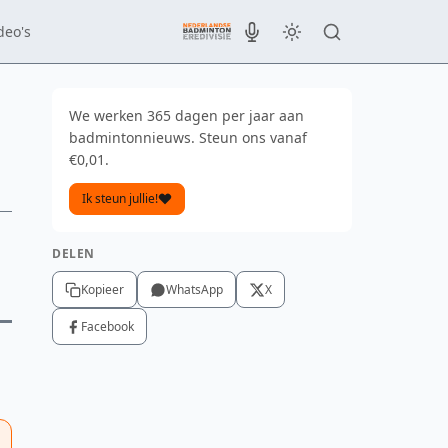
deo's
We werken 365 dagen per jaar aan
badmintonnieuws. Steun ons vanaf
€0,01.
Ik steun jullie!
DELEN
Kopieer
WhatsApp
X
Facebook