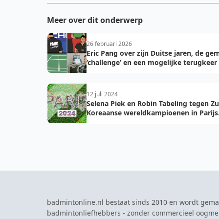
Meer over dit onderwerp
26 februari 2026
Eric Pang over zijn Duitse jaren, de ge
‘challenge’ en een mogelijke terugkeer
12 juli 2024
Selena Piek en Robin Tabeling tegen Zu
Koreaanse wereldkampioenen in Parijs
tijden Olympische Zomerspelen
badmintonline.nl bestaat sinds 2010 en wordt gema
badmintonliefhebbers - zonder commercieel oogme