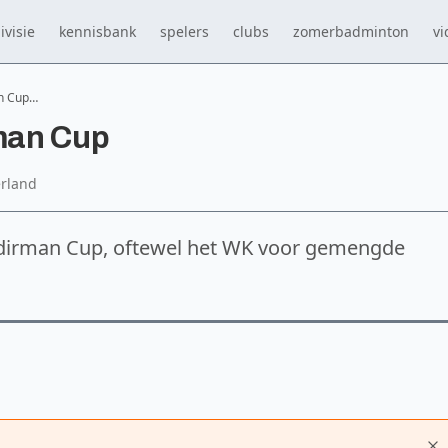
ivisie
kennisbank
spelers
clubs
zomerbadminton
vi
an Cup…
rman Cup
rland
udirman Cup, oftewel het WK voor gemengde