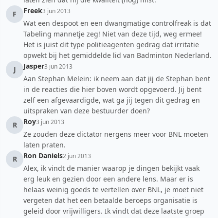
Freek
3 jun 2013
F
Wat een despoot en een dwangmatige controlfreak is dat
Tabeling mannetje zeg! Niet van deze tijd, weg ermee!
Het is juist dit type politieagenten gedrag dat irritatie
opwekt bij het gemiddelde lid van Badminton Nederland.
Jasper
3 jun 2013
J
Aan Stephan Melein: ik neem aan dat jij de Stephan bent
in de reacties die hier boven wordt opgevoerd. Jij bent
zelf een afgevaardigde, wat ga jij tegen dit gedrag en
uitspraken van deze bestuurder doen?
Roy
3 jun 2013
R
Ze zouden deze dictator nergens meer voor BNL moeten
laten praten.
Ron Daniels
2 jun 2013
R
Alex, ik vindt de manier waarop je dingen bekijkt vaak
erg leuk en gezien door een andere lens. Maar er is
helaas weinig goeds te vertellen over BNL, je moet niet
vergeten dat het een betaalde beroeps organisatie is
geleid door vrijwilligers. Ik vindt dat deze laatste groep