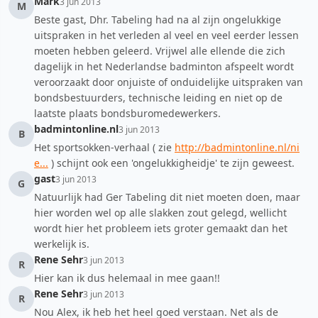
Mark
3 jun 2013
M
Beste gast, Dhr. Tabeling had na al zijn ongelukkige
uitspraken in het verleden al veel en veel eerder lessen
moeten hebben geleerd. Vrijwel alle ellende die zich
dagelijk in het Nederlandse badminton afspeelt wordt
veroorzaakt door onjuiste of onduidelijke uitspraken van
bondsbestuurders, technische leiding en niet op de
laatste plaats bondsburomedewerkers.
badmintonline.nl
3 jun 2013
B
Het sportsokken-verhaal ( zie
http://badmintonline.nl/ni
e...
) schijnt ook een 'ongelukkigheidje' te zijn geweest.
gast
3 jun 2013
G
Natuurlijk had Ger Tabeling dit niet moeten doen, maar
hier worden wel op alle slakken zout gelegd, wellicht
wordt hier het probleem iets groter gemaakt dan het
werkelijk is.
Rene Sehr
3 jun 2013
R
Hier kan ik dus helemaal in mee gaan!!
Rene Sehr
3 jun 2013
R
Nou Alex, ik heb het heel goed verstaan. Net als de