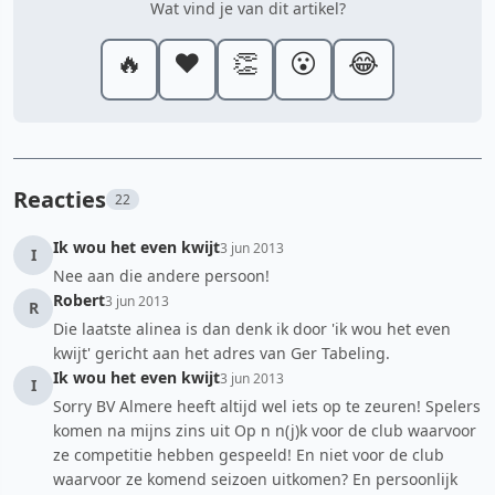
Wat vind je van dit artikel?
🔥
❤️
👏
😮
😂
Reacties
22
Ik wou het even kwijt
3 jun 2013
I
Nee aan die andere persoon!
Robert
3 jun 2013
R
Die laatste alinea is dan denk ik door 'ik wou het even
kwijt' gericht aan het adres van Ger Tabeling.
Ik wou het even kwijt
3 jun 2013
I
Sorry BV Almere heeft altijd wel iets op te zeuren! Spelers
komen na mijns zins uit Op n n(j)k voor de club waarvoor
ze competitie hebben gespeeld! En niet voor de club
waarvoor ze komend seizoen uitkomen? En persoonlijk