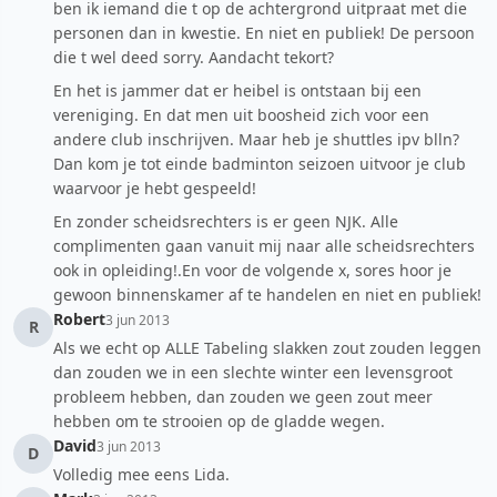
ben ik iemand die t op de achtergrond uitpraat met die
personen dan in kwestie. En niet en publiek! De persoon
die t wel deed sorry. Aandacht tekort?
En het is jammer dat er heibel is ontstaan bij een
vereniging. En dat men uit boosheid zich voor een
andere club inschrijven. Maar heb je shuttles ipv blln?
Dan kom je tot einde badminton seizoen uitvoor je club
waarvoor je hebt gespeeld!
En zonder scheidsrechters is er geen NJK. Alle
complimenten gaan vanuit mij naar alle scheidsrechters
ook in opleiding!.En voor de volgende x, sores hoor je
gewoon binnenskamer af te handelen en niet en publiek!
Robert
3 jun 2013
R
Als we echt op ALLE Tabeling slakken zout zouden leggen
dan zouden we in een slechte winter een levensgroot
probleem hebben, dan zouden we geen zout meer
hebben om te strooien op de gladde wegen.
David
3 jun 2013
D
Volledig mee eens Lida.