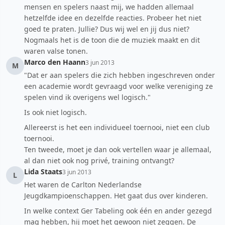
mensen en spelers naast mij, we hadden allemaal
hetzelfde idee en dezelfde reacties. Probeer het niet
goed te praten. Jullie? Dus wij wel en jij dus niet?
Nogmaals het is de toon die de muziek maakt en dit
waren valse tonen.
Marco den Haann
3 jun 2013
M
"Dat er aan spelers die zich hebben ingeschreven onder
een academie wordt gevraagd voor welke vereniging ze
spelen vind ik overigens wel logisch."
Is ook niet logisch.
Allereerst is het een individueel toernooi, niet een club
toernooi.
Ten tweede, moet je dan ook vertellen waar je allemaal,
al dan niet ook nog privé, training ontvangt?
Lida Staats
3 jun 2013
L
Het waren de Carlton Nederlandse
Jeugdkampioenschappen. Het gaat dus over kinderen.
In welke context Ger Tabeling ook één en ander gezegd
mag hebben, hij moet het gewoon niet zeggen. De