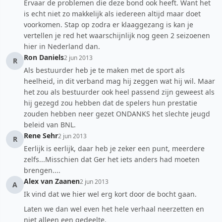
Ervaar de problemen die deze bond ook heeft. Want het
is echt niet zo makkelijk als iedereen altijd maar doet
voorkomen. Stap op zodra er klaaggezang is kan je
vertellen je red het waarschijnlijk nog geen 2 seizoenen
hier in Nederland dan.
Ron Daniels
2 jun 2013
R
Als bestuurder heb je te maken met de sport als
heelheid, in dit verband mag hij zeggen wat hij wil. Maar
het zou als bestuurder ook heel passend zijn geweest als
hij gezegd zou hebben dat de spelers hun prestatie
zouden hebben neer gezet ONDANKS het slechte jeugd
beleid van BNL.
Rene Sehr
2 jun 2013
R
Eerlijk is eerlijk, daar heb je zeker een punt, meerdere
zelfs...Misschien dat Ger het iets anders had moeten
brengen....
Alex van Zaanen
2 jun 2013
A
Ik vind dat we hier wel erg kort door de bocht gaan.
Laten we dan wel even het hele verhaal neerzetten en
niet alleen een gedeelte.