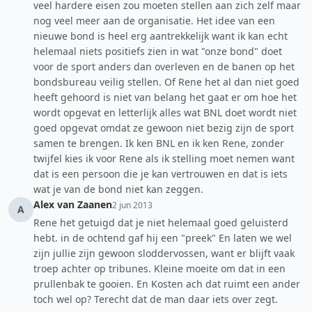
veel hardere eisen zou moeten stellen aan zich zelf maar
nog veel meer aan de organisatie. Het idee van een
nieuwe bond is heel erg aantrekkelijk want ik kan echt
helemaal niets positiefs zien in wat "onze bond" doet
voor de sport anders dan overleven en de banen op het
bondsbureau veilig stellen. Of Rene het al dan niet goed
heeft gehoord is niet van belang het gaat er om hoe het
wordt opgevat en letterlijk alles wat BNL doet wordt niet
goed opgevat omdat ze gewoon niet bezig zijn de sport
samen te brengen. Ik ken BNL en ik ken Rene, zonder
twijfel kies ik voor Rene als ik stelling moet nemen want
dat is een persoon die je kan vertrouwen en dat is iets
wat je van de bond niet kan zeggen.
Alex van Zaanen
2 jun 2013
A
Rene het getuigd dat je niet helemaal goed geluisterd
hebt. in de ochtend gaf hij een "preek" En laten we wel
zijn jullie zijn gewoon sloddervossen, want er blijft vaak
troep achter op tribunes. Kleine moeite om dat in een
prullenbak te gooien. En Kosten ach dat ruimt een ander
toch wel op? Terecht dat de man daar iets over zegt.