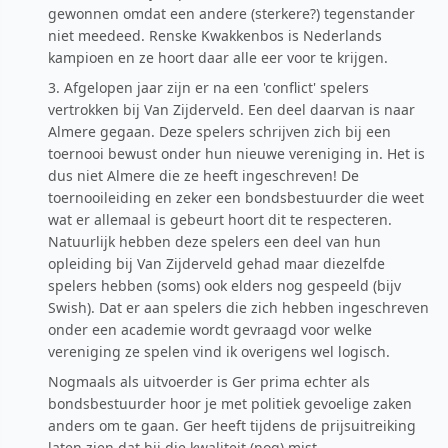
gewonnen omdat een andere (sterkere?) tegenstander
niet meedeed. Renske Kwakkenbos is Nederlands
kampioen en ze hoort daar alle eer voor te krijgen.
3. Afgelopen jaar zijn er na een 'conflict' spelers
vertrokken bij Van Zijderveld. Een deel daarvan is naar
Almere gegaan. Deze spelers schrijven zich bij een
toernooi bewust onder hun nieuwe vereniging in. Het is
dus niet Almere die ze heeft ingeschreven! De
toernooileiding en zeker een bondsbestuurder die weet
wat er allemaal is gebeurt hoort dit te respecteren.
Natuurlijk hebben deze spelers een deel van hun
opleiding bij Van Zijderveld gehad maar diezelfde
spelers hebben (soms) ook elders nog gespeeld (bijv
Swish). Dat er aan spelers die zich hebben ingeschreven
onder een academie wordt gevraagd voor welke
vereniging ze spelen vind ik overigens wel logisch.
Nogmaals als uitvoerder is Ger prima echter als
bondsbestuurder hoor je met politiek gevoelige zaken
anders om te gaan. Ger heeft tijdens de prijsuitreiking
laten zien dat hij die kwaliteit (nog) mist.