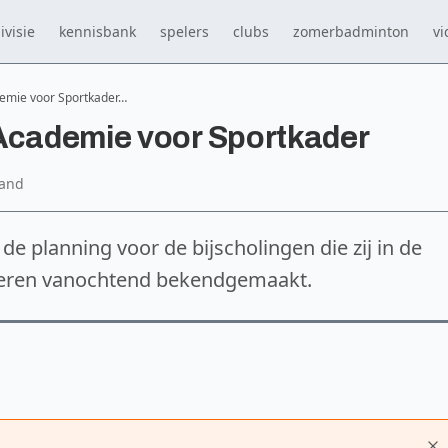
ivisie
kennisbank
spelers
clubs
zomerbadminton
vi
demie voor Sportkader…
 Academie voor Sportkader
land
e planning voor de bijscholingen die zij in de
seren vanochtend bekendgemaakt.