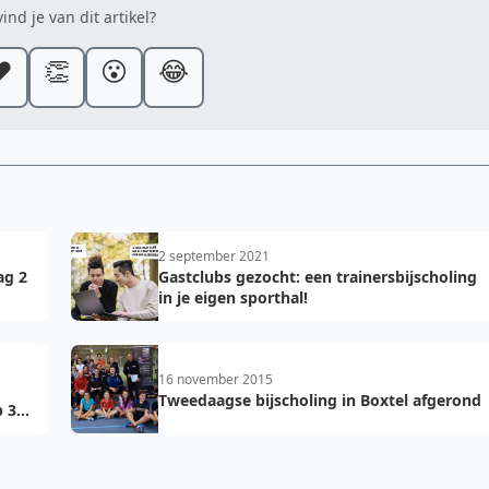
ind je van dit artikel?
️
👏
😮
😂
2 september 2021
ag 2
Gastclubs gezocht: een trainersbijscholing
in je eigen sporthal!
16 november 2015
Tweedaagse bijscholing in Boxtel afgerond
p 30