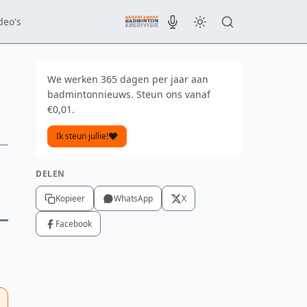
deo's
We werken 365 dagen per jaar aan
badmintonnieuws. Steun ons vanaf
€0,01.
Ik steun jullie!
DELEN
Kopieer
WhatsApp
X
Facebook