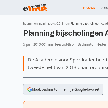
nieuws
ered
badmintonline.nl
nieuws
2013
juni
Planning bijscholingen Aca
Planning bijscholingen
5 juni 2013
·
1 min leestijd
·
Bron: Badminton Neder
De Academie voor Sportkader heeft d
tweede helft van 2013 gaan organi
Maak badmintonline.nl je Google-favoriet