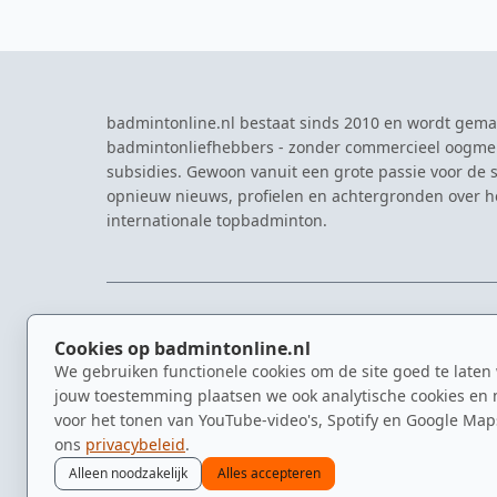
badmintonline.nl bestaat sinds 2010 en wordt gema
badmintonliefhebbers - zonder commercieel oogme
subsidies. Gewoon vanuit een grote passie voor de s
opnieuw nieuws, profielen en achtergronden over 
internationale topbadminton.
NAVIGATIE
EVENTS
Cookies op badmintonline.nl
Nieuws
Eredivisie
We gebruiken functionele cookies om de site goed te laten
Kennisbank
NK Badmin
jouw toestemming plaatsen we ook analytische cookies en 
Spelers
Dutch Ope
voor het tonen van YouTube-video's, Spotify en Google Map
Clubs
Zomerbadm
ons
privacybeleid
.
Video's
Alleen noodzakelijk
Alles accepteren