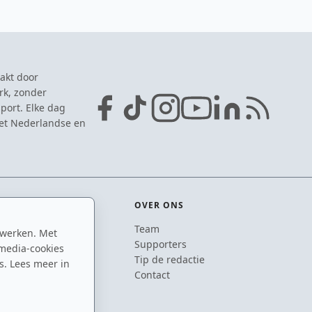
akt door
rk, zonder
port. Elke dag
het Nederlandse en
OVER ONS
Team
 werken. Met
ton
Supporters
media-cookies
n
Tip de redactie
s. Lees meer in
inton
Contact