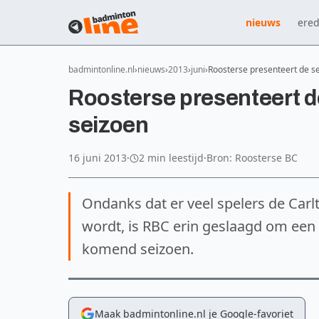
nieuws
ered
badmintonline.nl
nieuws
2013
juni
Roosterse presenteert de s
Roosterse presenteert d
seizoen
16 juni 2013
·
2 min leestijd
·
Bron: Roosterse BC
Ondanks dat er veel spelers de Carl
wordt, is RBC erin geslaagd om een 
komend seizoen.
Maak badmintonline.nl je Google-favoriet