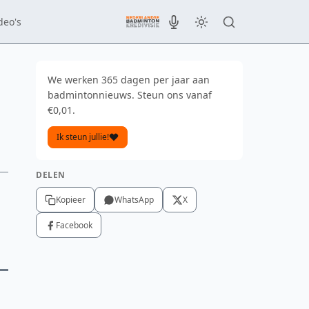
deo's
We werken 365 dagen per jaar aan
badmintonnieuws. Steun ons vanaf
€0,01.
Ik steun jullie!
DELEN
Kopieer
WhatsApp
X
Facebook