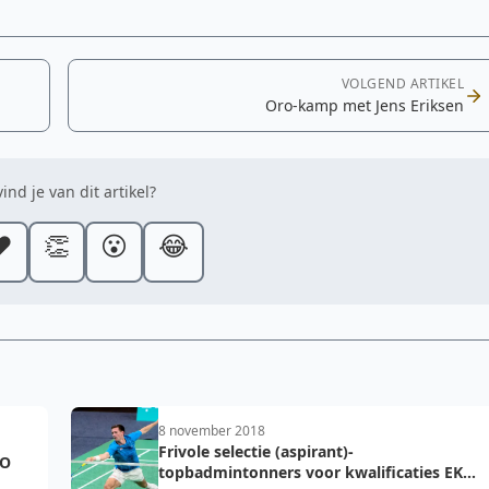
VOLGEND ARTIKEL
Oro-kamp met Jens Eriksen
ind je van dit artikel?
️
👏
😮
😂
8 november 2018
Frivole selectie (aspirant)-
LO
topbadmintonners voor kwalificaties EK