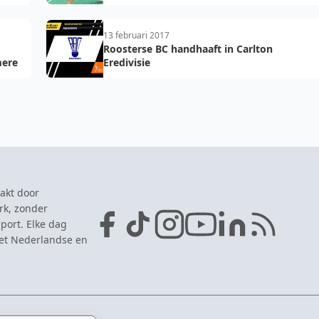
Gemengde Teams in Portugal
13 februari 2017
Roosterse BC handhaaft in Carlton
mere
Eredivisie
akt door
rk, zonder
port. Elke dag
het Nederlandse en