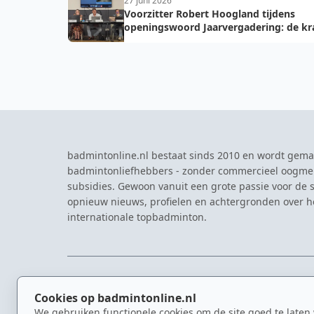
27 juni 2026
Voorzitter Robert Hoogland tijdens
openingswoord Jaarvergadering: de kr
van vooruit
badmintonline.nl bestaat sinds 2010 en wordt gema
badmintonliefhebbers - zonder commercieel oogme
subsidies. Gewoon vanuit een grote passie voor de s
opnieuw nieuws, profielen en achtergronden over 
internationale topbadminton.
NAVIGATIE
EVENTS
Cookies op badmintonline.nl
Nieuws
Eredivisie
We gebruiken functionele cookies om de site goed te laten