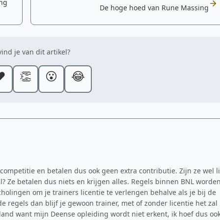
ing
De hoge hoed van Rune Massing
ind je van dit artikel?
️
👏
😮
😂
 competitie en betalen dus ook geen extra contributie. Zijn ze wel l
al? Ze betalen dus niets en krijgen alles. Regels binnen BNL worde
holingen om je trainers licentie te verlengen behalve als je bij de
e regels dan blijf je gewoon trainer, met of zonder licentie het zal
rland want mijn Deense opleiding wordt niet erkent, ik hoef dus oo