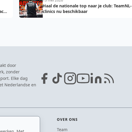
13 mei 2026
Haal de nationale top naar je club: TeamNL-
acht
clinics nu beschikbaar
akt door
rk, zonder
port. Elke dag
het Nederlandse en
OVER ONS
Team
 werken. Met