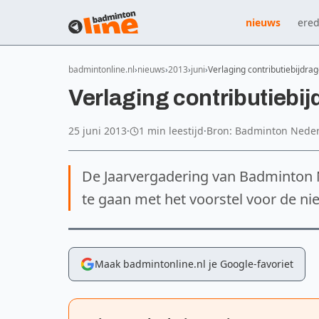
nieuws
ered
badmintonline.nl
nieuws
2013
juni
Verlaging contributiebijdra
Verlaging contributiebi
25 juni 2013
·
1 min leestijd
·
Bron: Badminton Nede
De Jaarvergadering van Badminton 
te gaan met het voorstel voor de ni
Maak badmintonline.nl je Google-favoriet