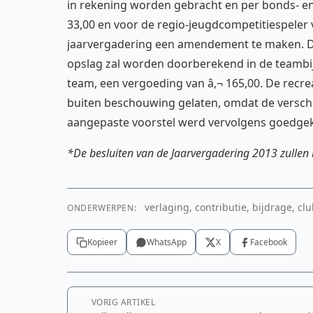
in rekening worden gebracht en per bonds- e
33,00 en voor de regio-jeugdcompetitiespeler v
jaarvergadering een amendement te maken. De
opslag zal worden doorberekend in de teambij
team, een vergoeding van â‚¬ 165,00. De recr
buiten beschouwing gelaten, omdat de verschil
aangepaste voorstel werd vervolgens goedge
*De besluiten van de Jaarvergadering 2013 zullen
verlaging, contributie, bijdrage, c
ONDERWERPEN:
Kopieer
WhatsApp
X
Facebook
VORIG ARTIKEL