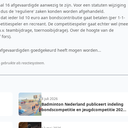
al 16 afgevaardigde aanwezig te zijn. Voor een statuten wijziging
 dus de 'reguliere' zaken konden worden afgehandeld.
zo dat ieder lid 10 euro aan bondscontributie gaat betalen (per 1-1-
titiespeler en recreant. De competitiespeler gaat echter wel (mee
.v. teambijdrage, toernooibijdrage). Over de hoogte van de
 fors).
al afgevaardigden goedgekeurd heeft mogen worden...
 gebruikte als reactiesysteem.
8 juli 2026
Badminton Nederland publiceert indeling
bondscompetitie en jeugdcompetitie 2026-
2027: voorkom fouten bij teamopgave