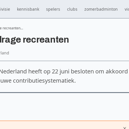
ivisie
kennisbank
spelers
clubs
zomerbadminton
vi
ge recreanten…
jdrage recreanten
rland
Nederland heeft op 22 juni besloten om akkoord
euwe contributiesystematiek.