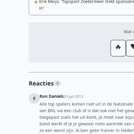
Erik Meijs: 'Topsport Zoetermeer trekt sponsor
in'
Wat v
🔥
❤
Reacties
6
Ron Daniels
25 jun 2013
R
Alle top spelers komen niet uit in de Nationale
van BNL via een club of is dat ook niet het gev
toegepast zoals het uit komt, je moet naar bijsc
bond werkt of je je gewoon niets aantrekt van d
ze een worst zijn. Ik ben geen trainer in Nede