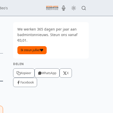
deo's
We werken 365 dagen per jaar aan
badmintonnieuws. Steun ons vanaf
€0,01.
Ik steun jullie!
DELEN
Kopieer
WhatsApp
X
Facebook