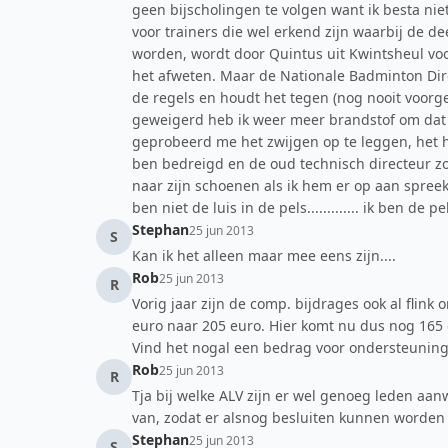
geen bijscholingen te volgen want ik besta niet
voor trainers die wel erkend zijn waarbij de d
worden, wordt door Quintus uit Kwintsheul voo
het afweten. Maar de Nationale Badminton Dire
de regels en houdt het tegen (nog nooit voorge
geweigerd heb ik weer meer brandstof om dat z
geprobeerd me het zwijgen op te leggen, het hu
ben bedreigd en de oud technisch directeur zorg
naar zijn schoenen als ik hem er op aan spreek.
ben niet de luis in de pels............. ik ben de pe
Stephan
25 jun 2013
S
Kan ik het alleen maar mee eens zijn....
Rob
25 jun 2013
R
Vorig jaar zijn de comp. bijdrages ook al flin
euro naar 205 euro. Hier komt nu dus nog 165 eu
Vind het nogal een bedrag voor ondersteuning
Rob
25 jun 2013
R
Tja bij welke ALV zijn er wel genoeg leden aan
van, zodat er alsnog besluiten kunnen worde
Stephan
25 jun 2013
S