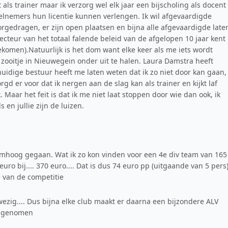
 als trainer maar ik verzorg wel elk jaar een bijscholing als docent
eelnemers hun licentie kunnen verlengen. Ik wil afgevaardigde
rgedragen, er zijn open plaatsen en bijna alle afgevaardigde late
cteur van het totaal falende beleid van de afgelopen 10 jaar kent
komen).Natuurlijk is het dom want elke keer als me iets wordt
ooitje in Nieuwegein onder uit te halen. Laura Damstra heeft
idige bestuur heeft me laten weten dat ik zo niet door kan gaan, 
d er voor dat ik nergen aan de slag kan als trainer en kijkt laf
 Maar het feit is dat ik me niet laat stoppen door wie dan ook, ik
ls en jullie zijn de luizen.
k omhoog gegaan. Wat ik zo kon vinden voor een 4e div team van 165
ro bij.... 370 euro.... Dat is dus 74 euro pp (uitgaande van 5 pers)
 van de competitie
wezig.... Dus bijna elke club maakt er daarna een bijzondere ALV
n genomen