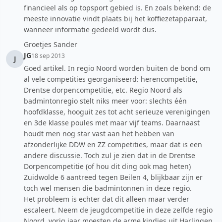
financieel als op topsport gebied is. En zoals bekend: de
meeste innovatie vindt plaats bij het koffiezetapparaat,
wanneer informatie gedeeld wordt dus.
Groetjes Sander
JG
18 sep 2013
J
Goed artikel. In regio Noord worden buiten de bond om
al vele competities georganiseerd: herencompetitie,
Drentse dorpencompetitie, etc. Regio Noord als
badmintonregio stelt niks meer voor: slechts één
hoofdklasse, hooguit zes tot acht serieuze verenigingen
en 3de klasse poules met maar vijf teams. Daarnaast
houdt men nog star vast aan het hebben van
afzonderlijke DDW en ZZ competities, maar dat is een
andere discussie. Toch zul je zien dat in de Drentse
Dorpencompetitie (of hou dit ding ook mag heten)
Zuidwolde 6 aantreed tegen Beilen 4, blijkbaar zijn er
toch wel mensen die badmintonnen in deze regio.
Het probleem is echter dat dit alleen maar verder
escaleert. Neem de jeugdcompetitie in deze zelfde regio
Noord, vorig jaar moesten de arme kindjes uit Harlingen