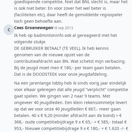
goedlopende competitie. Niet dat BNL slecht is, maar het
is ook niet beter. En voor zover het wel beter is
(faciliteiten etc), daar heeft de gemiddelde regiospeler
toch geen behoefte aan.
Cees Groenewegen
18 sep 2013
C
Ik heb op badmintoninfo ook al gereageerd met het
volgende stukje
DE GEBRUIKER BETAALT (TE VEEL). Ik heb kennis
genomen van de nieuwe opzet van de
contributieafdracht aan BN. Wat schetst mijn verbazing.
Bij de jeugd moet men € 180,- per team gaan betalen.
Dat is de DOODSTEEK voor onze jeugdafdeling.
Na een jarenlange lobby heb ik sinds vorig jaar eindelijk
voor elkaar gekregen dat alle jeugd “verplicht” competitie
gaat spelen. We gingen van 2 naar 9 teams. Met
ongeveer 40 jeugdleden. Een klein rekensommetje levert
op dat we voor onze 40 jeugdleden € 667,- meer gaan
betalen. 40 x € 9,20 (minder afdracht aan de bond) = €
368,- oude competitiebijdrage 9 x € 65,- = € 585,- totaal €
953,- Nieuwe competitiebijdrage 9 x € 180,- = € 1.620 -/- €