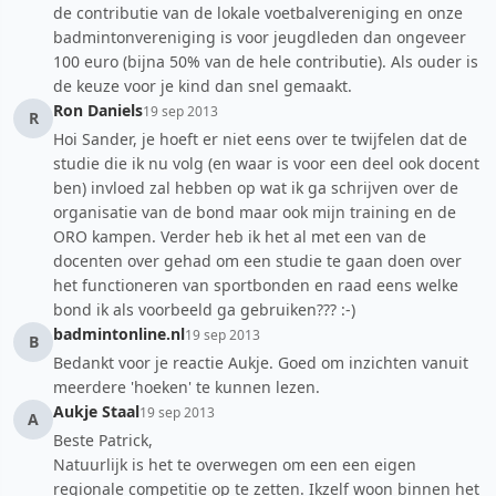
de contributie van de lokale voetbalvereniging en onze
badmintonvereniging is voor jeugdleden dan ongeveer
100 euro (bijna 50% van de hele contributie). Als ouder is
de keuze voor je kind dan snel gemaakt.
Ron Daniels
19 sep 2013
R
Hoi Sander, je hoeft er niet eens over te twijfelen dat de
studie die ik nu volg (en waar is voor een deel ook docent
ben) invloed zal hebben op wat ik ga schrijven over de
organisatie van de bond maar ook mijn training en de
ORO kampen. Verder heb ik het al met een van de
docenten over gehad om een studie te gaan doen over
het functioneren van sportbonden en raad eens welke
bond ik als voorbeeld ga gebruiken??? :-)
badmintonline.nl
19 sep 2013
B
Bedankt voor je reactie Aukje. Goed om inzichten vanuit
meerdere 'hoeken' te kunnen lezen.
Aukje Staal
19 sep 2013
A
Beste Patrick,
Natuurlijk is het te overwegen om een een eigen
regionale competitie op te zetten. Ikzelf woon binnen het