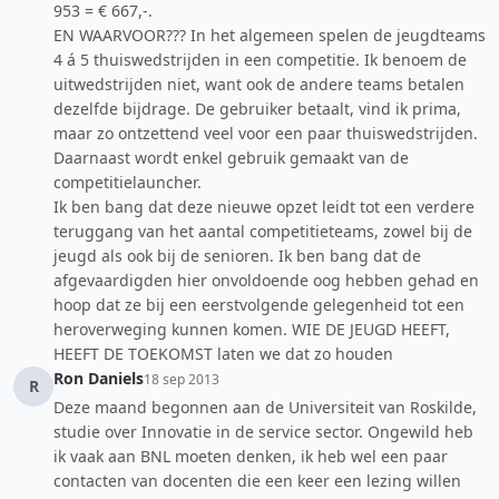
953 = € 667,-.
EN WAARVOOR??? In het algemeen spelen de jeugdteams
4 á 5 thuiswedstrijden in een competitie. Ik benoem de
uitwedstrijden niet, want ook de andere teams betalen
dezelfde bijdrage. De gebruiker betaalt, vind ik prima,
maar zo ontzettend veel voor een paar thuiswedstrijden.
Daarnaast wordt enkel gebruik gemaakt van de
competitielauncher.
Ik ben bang dat deze nieuwe opzet leidt tot een verdere
teruggang van het aantal competitieteams, zowel bij de
jeugd als ook bij de senioren. Ik ben bang dat de
afgevaardigden hier onvoldoende oog hebben gehad en
hoop dat ze bij een eerstvolgende gelegenheid tot een
heroverweging kunnen komen. WIE DE JEUGD HEEFT,
HEEFT DE TOEKOMST laten we dat zo houden
Ron Daniels
18 sep 2013
R
Deze maand begonnen aan de Universiteit van Roskilde,
studie over Innovatie in de service sector. Ongewild heb
ik vaak aan BNL moeten denken, ik heb wel een paar
contacten van docenten die een keer een lezing willen