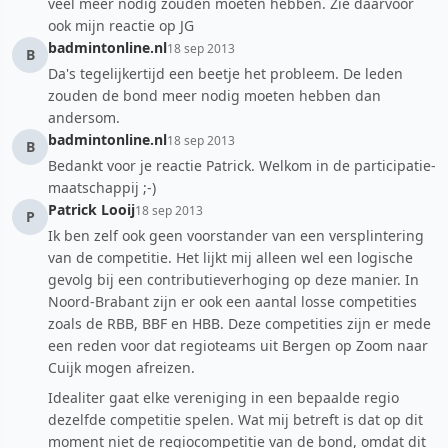
veel meer nodig zouden moeten hebben. Zie daarvoor
ook mijn reactie op JG
badmintonline.nl
18 sep 2013
B
Da's tegelijkertijd een beetje het probleem. De leden
zouden de bond meer nodig moeten hebben dan
andersom.
badmintonline.nl
18 sep 2013
B
Bedankt voor je reactie Patrick. Welkom in de participatie-
maatschappij ;-)
Patrick Looij
18 sep 2013
P
Ik ben zelf ook geen voorstander van een versplintering
van de competitie. Het lijkt mij alleen wel een logische
gevolg bij een contributieverhoging op deze manier. In
Noord-Brabant zijn er ook een aantal losse competities
zoals de RBB, BBF en HBB. Deze competities zijn er mede
een reden voor dat regioteams uit Bergen op Zoom naar
Cuijk mogen afreizen.
Idealiter gaat elke vereniging in een bepaalde regio
dezelfde competitie spelen. Wat mij betreft is dat op dit
moment niet de regiocompetitie van de bond, omdat dit