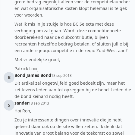
grote bedrag eigenlijk alleen voor de competitielauncher
en wat organisatorische kosten klopt helemaal is te gek
voor woorden.
Wat ik mis in je stukje is hoe BC Selecta met deze
verhoging om zal gaan. Wordt deze competitieboete
doorberekend naar de clubcontributie, blijven
recreanten hetzelfde bedrag betalen, of sluiten jullie bij
een andere jeugdcompetitie in de regio Zuid-West aan?
Met vriendelijke groet,
Patrick Looij
Bond James Bond
18 sep 2013
B
Dit artikel zal ongetwijfeld goed bedoelt zijn, maar het
zet tevens leden aan tot opzeggen bij de bond. Leden die
de bond keihard nodig heeft.
sander
18 sep 2013
S
Hoi Ron,
Zou je interessante dingen over innovatie die je hebt
geleerd daar ook op de site willen zetten. Ik denk dat
innovatie van groot belang voor de toekomst op zowel