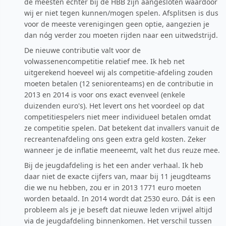
de meesten echter bij de HBB zijn aangesloten waardoor
wij er niet tegen kunnen/mogen spelen. Afsplitsen is dus
voor de meeste verenigingen geen optie, aangezien je
dan nóg verder zou moeten rijden naar een uitwedstrijd.
De nieuwe contributie valt voor de
volwassenencompetitie relatief mee. Ik heb net
uitgerekend hoeveel wij als competitie-afdeling zouden
moeten betalen (12 seniorenteams) en de contributie in
2013 en 2014 is voor ons exact evenveel (enkele
duizenden euro's). Het levert ons het voordeel op dat
competitiespelers niet meer individueel betalen omdat
ze competitie spelen. Dat betekent dat invallers vanuit de
recreantenafdeling ons geen extra geld kosten. Zeker
wanneer je de inflatie meeneemt, valt het dus reuze mee.
Bij de jeugdafdeling is het een ander verhaal. Ik heb
daar niet de exacte cijfers van, maar bij 11 jeugdteams
die we nu hebben, zou er in 2013 1771 euro moeten
worden betaald. In 2014 wordt dat 2530 euro. Dát is een
probleem als je je beseft dat nieuwe leden vrijwel altijd
via de jeugdafdeling binnenkomen. Het verschil tussen