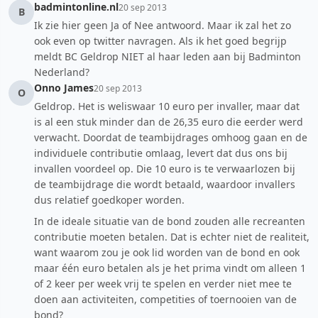
badmintonline.nl
20 sep 2013
B
Ik zie hier geen Ja of Nee antwoord. Maar ik zal het zo
ook even op twitter navragen. Als ik het goed begrijp
meldt BC Geldrop NIET al haar leden aan bij Badminton
Nederland?
Onno James
20 sep 2013
O
Geldrop. Het is weliswaar 10 euro per invaller, maar dat
is al een stuk minder dan de 26,35 euro die eerder werd
verwacht. Doordat de teambijdrages omhoog gaan en de
individuele contributie omlaag, levert dat dus ons bij
invallen voordeel op. Die 10 euro is te verwaarlozen bij
de teambijdrage die wordt betaald, waardoor invallers
dus relatief goedkoper worden.
In de ideale situatie van de bond zouden alle recreanten
contributie moeten betalen. Dat is echter niet de realiteit,
want waarom zou je ook lid worden van de bond en ook
maar één euro betalen als je het prima vindt om alleen 1
of 2 keer per week vrij te spelen en verder niet mee te
doen aan activiteiten, competities of toernooien van de
bond?