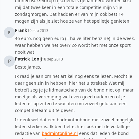
binnen Bc Geldrop rijschema's gehanteerd worden kost
mij dat twee keer in een totale competitie mijn vrije
zondagmorgen. Dat hadden er van mijn ook best 14
mogen zijn als je ziet hoe ze van het spelletje genieten.
Frank
19 sep 2013
F
46 euro, nog geen euro (= halve liter benzine) in de week.
Waar hebben we het over? Zo wordt het met onze sport
nooit wat
Patrick Looij
18 sep 2013
P
Beste James,
Ik raad je aan om het artikel nog eens te lezen. Mocht je
daar geen zin in hebben, hier het uittreksel: Wat mij
betreft zeg je je lidmaatschap van de bond niet op, maar
moet je als vereniging wel even goed nadenken of je
leden er op zitten te wachten om zoveel geld aan een
competitieteam uit te geven.
Ik denk wel dat een badmintonbond met zoveel mogelijk
leden sterker is. Ik ben het echter ook met de voltallige
redactie van
badmintonline.nl
eens dat leden de bond