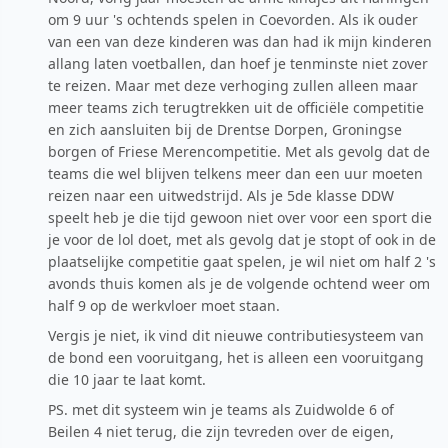
om 9 uur 's ochtends spelen in Coevorden. Als ik ouder
van een van deze kinderen was dan had ik mijn kinderen
allang laten voetballen, dan hoef je tenminste niet zover
te reizen. Maar met deze verhoging zullen alleen maar
meer teams zich terugtrekken uit de officiële competitie
en zich aansluiten bij de Drentse Dorpen, Groningse
borgen of Friese Merencompetitie. Met als gevolg dat de
teams die wel blijven telkens meer dan een uur moeten
reizen naar een uitwedstrijd. Als je 5de klasse DDW
speelt heb je die tijd gewoon niet over voor een sport die
je voor de lol doet, met als gevolg dat je stopt of ook in de
plaatselijke competitie gaat spelen, je wil niet om half 2 's
avonds thuis komen als je de volgende ochtend weer om
half 9 op de werkvloer moet staan.
Vergis je niet, ik vind dit nieuwe contributiesysteem van
de bond een vooruitgang, het is alleen een vooruitgang
die 10 jaar te laat komt.
PS. met dit systeem win je teams als Zuidwolde 6 of
Beilen 4 niet terug, die zijn tevreden over de eigen,