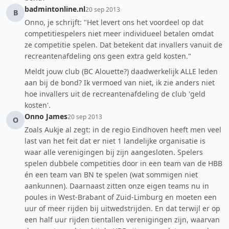
badmintonline.nl
20 sep 2013
B
Onno, je schrijft: "Het levert ons het voordeel op dat
competitiespelers niet meer individueel betalen omdat
ze competitie spelen. Dat betekent dat invallers vanuit de
recreantenafdeling ons geen extra geld kosten."
Meldt jouw club (BC Alouette?) daadwerkelijk ALLE leden
aan bij de bond? Ik vermoed van niet, ik zie anders niet
hoe invallers uit de recreantenafdeling de club 'geld
kosten'.
Onno James
20 sep 2013
O
Zoals Aukje al zegt: in de regio Eindhoven heeft men veel
last van het feit dat er niet 1 landelijke organisatie is
waar alle verenigingen bij zijn aangesloten. Spelers
spelen dubbele competities door in een team van de HBB
én een team van BN te spelen (wat sommigen niet
aankunnen). Daarnaast zitten onze eigen teams nu in
poules in West-Brabant of Zuid-Limburg en moeten een
uur of meer rijden bij uitwedstrijden. En dat terwijl er op
een half uur rijden tientallen verenigingen zijn, waarvan