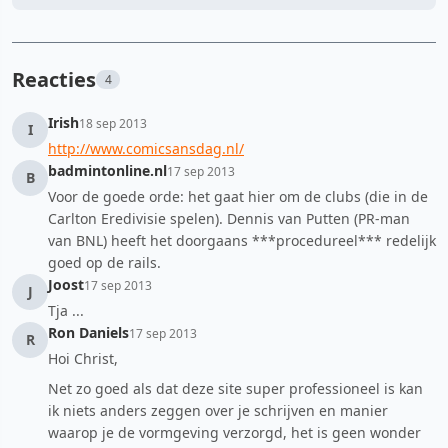
Reacties
4
Irish
18 sep 2013
I
http://www.comicsansdag.nl/‎
badmintonline.nl
17 sep 2013
B
Voor de goede orde: het gaat hier om de clubs (die in de
Carlton Eredivisie spelen). Dennis van Putten (PR-man
van BNL) heeft het doorgaans ***procedureel*** redelijk
goed op de rails.
Joost
17 sep 2013
J
Tja ...
Ron Daniels
17 sep 2013
R
Hoi Christ,
Net zo goed als dat deze site super professioneel is kan
ik niets anders zeggen over je schrijven en manier
waarop je de vormgeving verzorgd, het is geen wonder