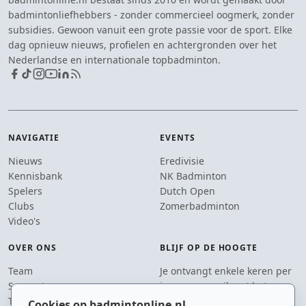
badmintonliefhebbers - zonder commercieel oogmerk, zonder
subsidies. Gewoon vanuit een grote passie voor de sport. Elke
dag opnieuw nieuws, profielen en achtergronden over het
Nederlandse en internationale topbadminton.
NAVIGATIE
EVENTS
Nieuws
Eredivisie
Kennisbank
NK Badminton
Spelers
Dutch Open
Clubs
Zomerbadminton
Video's
OVER ONS
BLIJF OP DE HOOGTE
Team
Je ontvangt enkele keren per
Supporters
jaar een e-mail met het
Tip de redactie
laatste badmintonnieuws.
Cookies op badmintonline.nl