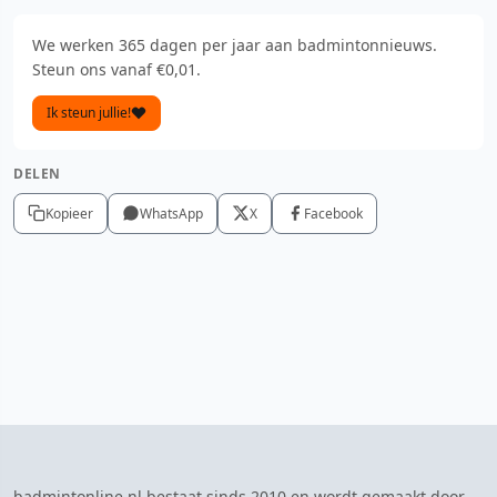
We werken 365 dagen per jaar aan badmintonnieuws.
Steun ons vanaf €0,01.
Ik steun jullie!
DELEN
Kopieer
WhatsApp
X
Facebook
badmintonline.nl bestaat sinds 2010 en wordt gemaakt door