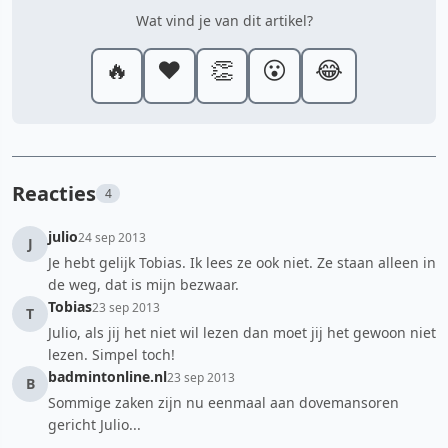
Wat vind je van dit artikel?
🔥
❤️
👏
😮
😂
Reacties
4
julio
24 sep 2013
J
Je hebt gelijk Tobias. Ik lees ze ook niet. Ze staan alleen in
de weg, dat is mijn bezwaar.
Tobias
23 sep 2013
T
Julio, als jij het niet wil lezen dan moet jij het gewoon niet
lezen. Simpel toch!
badmintonline.nl
23 sep 2013
B
Sommige zaken zijn nu eenmaal aan dovemansoren
gericht Julio...