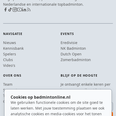
Nederlandse en internationale topbadminton.
NAVIGATIE
EVENTS
Nieuws
Eredivisie
Kennisbank
NK Badminton
Spelers
Dutch Open
Clubs
Zomerbadminton
Video's
OVER ONS
BLIJF OP DE HOOGTE
Team
Je ontvangt enkele keren per
Supporters
jaar een e-mail met het
Tip de redactie
laatste badmintonnieuws.
Cookies op badmintonline.nl
Contact
We gebruiken functionele cookies om de site goed te
E-mailadres
laten werken. Met jouw toestemming plaatsen we ook
analytische cookies en media-cookies voor het tonen
aanmelden