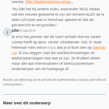
Leestip:
http://badmintonline.nl/nie...
"Nu lijkt het bij andere clubs, waaronder VELO, helaas
ook een nieuwe gewoonte te zijn om iemand ALLES op te
laten schrijven wat in hem/haar opkomt en dat als
persbericht te verspreiden."
julio
23 sep 2013
J
Ik vind het jammer dat dit soort verbale diarree zoveel
ruimte heeft op deze -verder uitstekende- site. Er staat
helemaal niets extra's t.o.v. wat je al kunt zien op
toernoo
i.nl
. Ik zou zeggen: laat die voorbeschouwingen en
wedstrijdverslagen voor wat ze zijn. Ze drukken alleen
maar alle wat interessantere of bediscussieerbare
onderwerpen van de homepage af.
Reacties zijn afkomstig uit de periode dat badmintonline.nl Disqus gebruikte als
reactiesysteem.
Meer over dit onderwerp