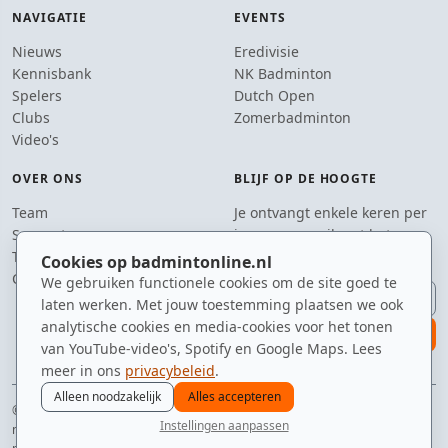
NAVIGATIE
EVENTS
Nieuws
Eredivisie
Kennisbank
NK Badminton
Spelers
Dutch Open
Clubs
Zomerbadminton
Video's
OVER ONS
BLIJF OP DE HOOGTE
Team
Je ontvangt enkele keren per
Supporters
jaar een e-mail met het
Tip de redactie
laatste badmintonnieuws.
Cookies op badmintonline.nl
Contact
We gebruiken functionele cookies om de site goed te
E-mailadres
laten werken. Met jouw toestemming plaatsen we ook
analytische cookies en media-cookies voor het tonen
aanmelden
van YouTube-video's, Spotify en Google Maps. Lees
meer in ons
privacybeleid
.
Alleen noodzakelijk
Alles accepteren
© 2010–2026 badmintonline.nl · geobsedeerd door de perfecte service (net
Instellingen aanpassen
niet te hoog)
nieuws
spelers
ranglijst
zomer
menu