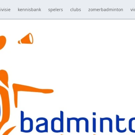
ivisie
kennisbank
spelers
clubs
zomerbadminton
vi