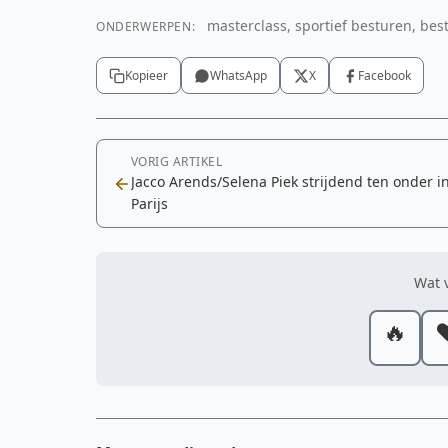
masterclass, sportief besturen, bes
ONDERWERPEN:
Kopieer
WhatsApp
X
Facebook
VORIG ARTIKEL
Jacco Arends/Selena Piek strijdend ten onder i
Parijs
Wat v
🔥
❤