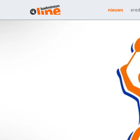
nieuws
ered