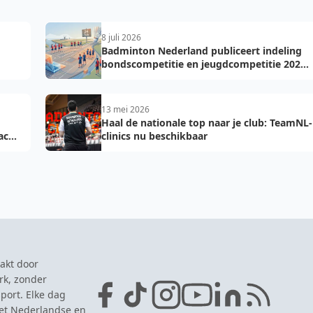
8 juli 2026
Badminton Nederland publiceert indeling
bondscompetitie en jeugdcompetitie 2026-
2027: voorkom fouten bij teamopgave
13 mei 2026
Haal de nationale top naar je club: TeamNL-
acht
clinics nu beschikbaar
akt door
rk, zonder
port. Elke dag
het Nederlandse en