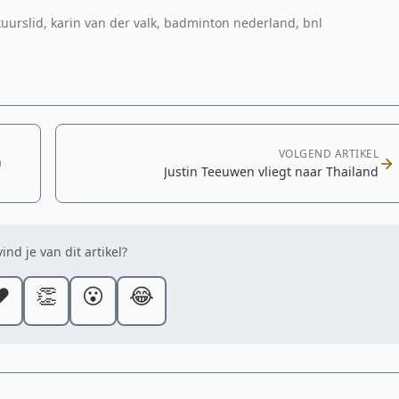
tuurslid, karin van der valk, badminton nederland, bnl
VOLGEND ARTIKEL
n
Justin Teeuwen vliegt naar Thailand
ind je van dit artikel?
️
👏
😮
😂