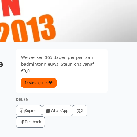
We werken 365 dagen per jaar aan
e
badmintonnieuws. Steun ons vanaf
€0,01.
Ik steun jullie!
DELEN
Kopieer
WhatsApp
X
Facebook