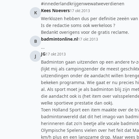
#innederlandkrijgenwewatweverdienen
Kees Noevers
17 okt 2013
K
Werklozen hebben dus per definitie zeeën van t
Is de redactie soms ook werkeloos ?
Bedankt overigens voor de gratis reclame.
badmintonline.nl
17 okt 2013
B
...
JG
17 okt 2013
J
Badminton gaan uitzenden op een andere tv-z
(lijkt mij als campingzender de meest geschikt
uitzendingen onder de aandacht willen brengen
bekeken programma. Wie gaat er nu precies hi
al. Als sport moet je als badminton blij zijn 
die aandacht ook is (het item over valsspele
welke sportieve prestatie dan ook).
Toen Holland Sport een item maakte over de t
badmintonwereld dat dit het imago van badmin
herinneren dat zo'n beetje alle vocale badmint
Olympische Spelens vielen over het feit dat 
km/h plus en een langzame drop. Maar wees b