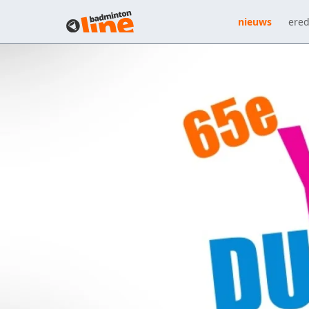
nieuws
ered