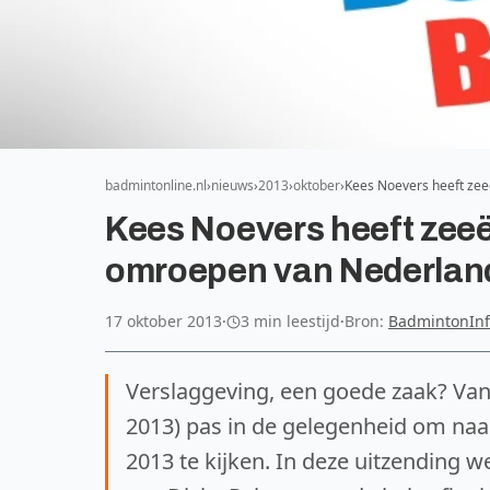
badmintonline.nl
nieuws
2013
oktober
Kees Noevers heeft zeeë
Kees Noevers heeft zeeën
omroepen van Nederlan
17 oktober 2013
·
3 min leestijd
·
Bron:
BadmintonIn
Verslaggeving, een goede zaak? Vanw
2013) pas in de gelegenheid om naar
2013 te kijken. In deze uitzending 