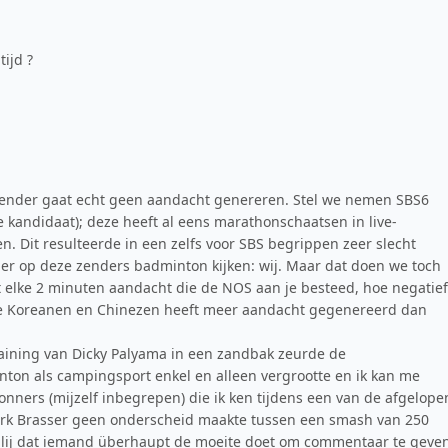
ijd ?
ender gaat echt geen aandacht genereren. Stel we nemen SBS6
e kandidaat); deze heeft al eens marathonschaatsen in live-
. Dit resulteerde in een zelfs voor SBS begrippen zeer slecht
er op deze zenders badminton kijken: wij. Maar dat doen we toch
met elke 2 minuten aandacht die de NOS aan je besteed, hoe negatief
nde Koreanen en Chinezen heeft meer aandacht gegenereerd dan
raining van Dicky Palyama in een zandbak zeurde de
ton als campingsport enkel en alleen vergrootte en ik kan me
onners (mijzelf inbegrepen) die ik ken tijdens een van de afgelope
Mark Brasser geen onderscheid maakte tussen een smash van 250
lij dat iemand überhaupt de moeite doet om commentaar te geve