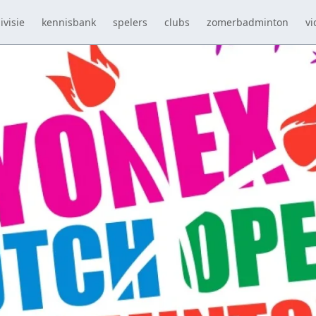
ivisie
kennisbank
spelers
clubs
zomerbadminton
vi