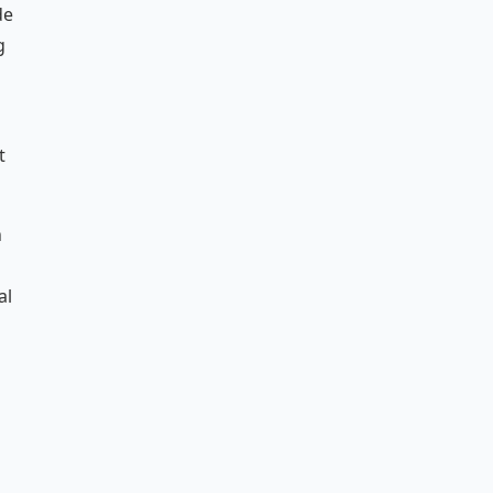
de
g
t
n
al