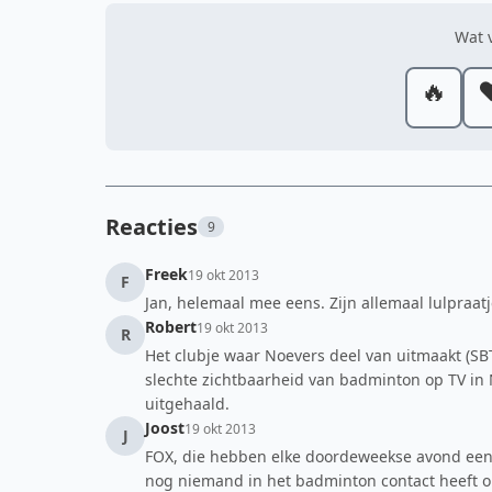
Wat v
🔥
❤
Reacties
9
Freek
19 okt 2013
F
Jan, helemaal mee eens. Zijn allemaal lulpraatj
Robert
19 okt 2013
R
Het clubje waar Noevers deel van uitmaakt (SBT
slechte zichtbaarheid van badminton op TV in 
uitgehaald.
Joost
19 okt 2013
J
FOX, die hebben elke doordeweekse avond een 
nog niemand in het badminton contact heeft op