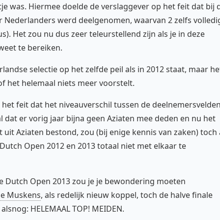
je was. Hiermee doelde de verslaggever op het feit dat bij 
or Nederlanders werd deelgenomen, waarvan 2 zelfs volledi
 Het zou nu dus zeer teleurstellend zijn als je in deze
 weet te bereiken.
andse selectie op het zelfde peil als in 2012 staat, maar he
of het helemaal niets meer voorstelt.
n het feit dat het niveauverschil tussen de deelnemersvelde
 al dat er vorig jaar bijna geen Aziaten mee deden en nu het
 uit Aziaten bestond, zou (bij enige kennis van zaken) toch 
Dutch Open 2012 en 2013 totaal niet met elkaar te
j de Dutch Open 2013 zou je je bewondering moeten
je Muskens
, als redelijk nieuw koppel, toch de halve finale
ft alsnog: HELEMAAL TOP! MEIDEN.