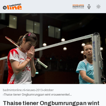
badmintonline.nl
nieuws
2013
oktober
Thaise tiener Ongbumrungpan wint vrouwenenkel…
Thaise tiener Ongbumrungpan wint