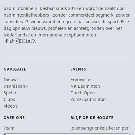
badmintonline.nl bestaat sinds 2010 en wordt gemaakt door
badmintonliefhebbers - zonder commercieel oogmerk, zonder
subsidies. Gewoon vanuit een grote passie voor de sport. Elke
dag opnieuw nieuws, profielen en achtergronden over het
Nederlandse en internationale topbadminton.
NAVIGATIE
EVENTS
Nieuws
Eredivisie
Kennisbank
NK Badminton
Spelers
Dutch Open
Clubs
Zomerbadminton
Video's
OVER ONS
BLIJF OP DE HOOGTE
Team
Je ontvangt enkele keren per
Supporters
jaar een e-mail met het