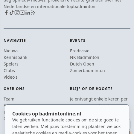
Nederlandse en internationale topbadminton.
NAVIGATIE
EVENTS
Nieuws
Eredivisie
Kennisbank
NK Badminton
Spelers
Dutch Open
Clubs
Zomerbadminton
Video's
OVER ONS
BLIJF OP DE HOOGTE
Team
Je ontvangt enkele keren per
Supporters
jaar een e-mail met het
Tip de redactie
laatste badmintonnieuws.
Cookies op badmintonline.nl
Contact
We gebruiken functionele cookies om de site goed te
E-mailadres
laten werken. Met jouw toestemming plaatsen we ook
analytische cookies en media-cookies voor het tonen