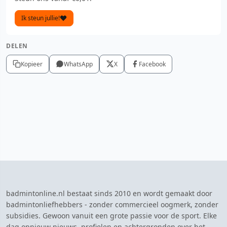
Ik steun jullie!
DELEN
Kopieer
WhatsApp
X
Facebook
badmintonline.nl bestaat sinds 2010 en wordt gemaakt door
badmintonliefhebbers - zonder commercieel oogmerk, zonder
subsidies. Gewoon vanuit een grote passie voor de sport. Elke
dag opnieuw nieuws, profielen en achtergronden over het