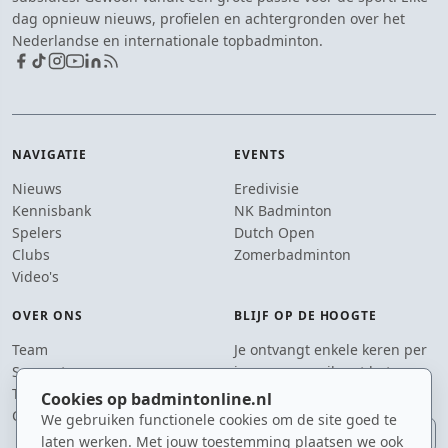
dag opnieuw nieuws, profielen en achtergronden over het
Nederlandse en internationale topbadminton.
NAVIGATIE
EVENTS
Nieuws
Eredivisie
Kennisbank
NK Badminton
Spelers
Dutch Open
Clubs
Zomerbadminton
Video's
OVER ONS
BLIJF OP DE HOOGTE
Team
Je ontvangt enkele keren per
Supporters
jaar een e-mail met het
Tip de redactie
laatste badmintonnieuws.
Cookies op badmintonline.nl
Contact
We gebruiken functionele cookies om de site goed te
E-mailadres
laten werken. Met jouw toestemming plaatsen we ook