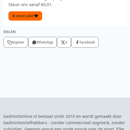
Steun ons vanaf €0,01.
Ik steun jullie!
DELEN
Kopieer
WhatsApp
X
Facebook
badmintonline.nl bestaat sinds 2010 en wordt gemaakt door
badmintonliefhebbers - zonder commercieel oogmerk, zonder
subsidies. Gewoon vanuit een grote passie voor de sport. Elke