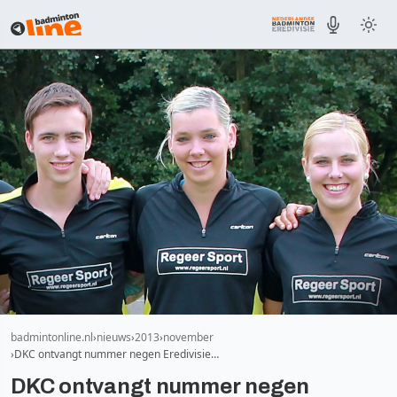
badmintonline.nl
nieuws
2013
november
DKC ontvangt nummer negen Eredivisie…
DKC ontvangt nummer negen