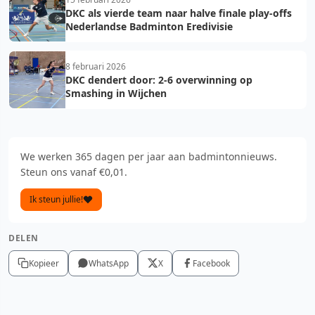
DKC als vierde team naar halve finale play-offs
Nederlandse Badminton Eredivisie
8 februari 2026
DKC dendert door: 2-6 overwinning op
Smashing in Wijchen
We werken 365 dagen per jaar aan badmintonnieuws.
Steun ons vanaf €0,01.
Ik steun jullie!
DELEN
Kopieer
WhatsApp
X
Facebook