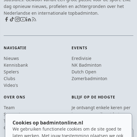
dag opnieuw nieuws, profielen en achtergronden over het
Nederlandse en internationale topbadminton.
NAVIGATIE
EVENTS
Nieuws
Eredivisie
Kennisbank
NK Badminton
Spelers
Dutch Open
Clubs
Zomerbadminton
Video's
OVER ONS
BLIJF OP DE HOOGTE
Team
Je ontvangt enkele keren per
Supporters
jaar een e-mail met het
Tip de redactie
laatste badmintonnieuws.
Cookies op badmintonline.nl
Contact
We gebruiken functionele cookies om de site goed te
E-mailadres
laten werken. Met jouw toestemming plaatsen we ook