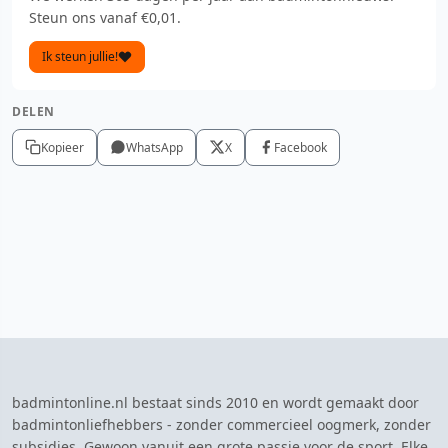
Steun ons vanaf €0,01.
Ik steun jullie!
DELEN
Kopieer
WhatsApp
X
Facebook
badmintonline.nl bestaat sinds 2010 en wordt gemaakt door
badmintonliefhebbers - zonder commercieel oogmerk, zonder
subsidies. Gewoon vanuit een grote passie voor de sport. Elke