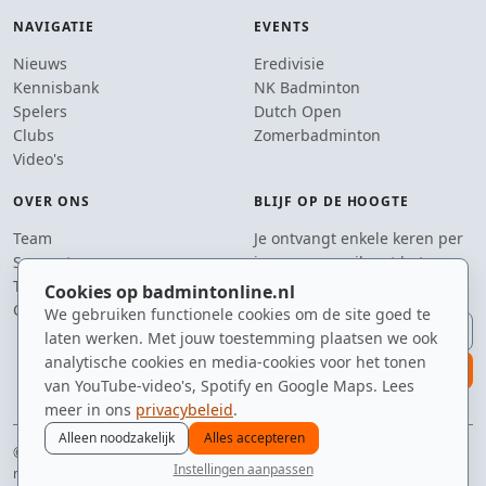
NAVIGATIE
EVENTS
Nieuws
Eredivisie
Kennisbank
NK Badminton
Spelers
Dutch Open
Clubs
Zomerbadminton
Video's
OVER ONS
BLIJF OP DE HOOGTE
Team
Je ontvangt enkele keren per
Supporters
jaar een e-mail met het
Tip de redactie
laatste badmintonnieuws.
Cookies op badmintonline.nl
Contact
We gebruiken functionele cookies om de site goed te
E-mailadres
laten werken. Met jouw toestemming plaatsen we ook
analytische cookies en media-cookies voor het tonen
aanmelden
van YouTube-video's, Spotify en Google Maps. Lees
meer in ons
privacybeleid
.
Alleen noodzakelijk
Alles accepteren
© 2010–2026 badmintonline.nl · vanuit Brabant, voor heel badmintonnend
Instellingen aanpassen
nederland
nieuws
spelers
ranglijst
zomer
menu