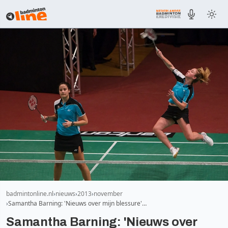
badmintonline.nl
nieuws
2013
november
Samantha Barning: 'Nieuws over mijn blessure'…
Samantha Barning: 'Nieuws over